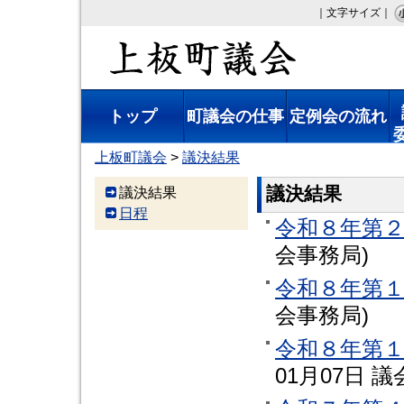
｜文字サイズ｜
上板町議会
トップ
町議会の仕事
定例会の流れ
上板町議会
>
議決結果
議決結果
議決結果
日程
令和８年第
会事務局
)
令和８年第
会事務局
)
令和８年第
01月07日
議