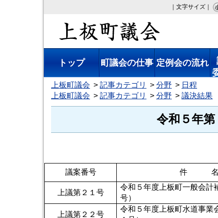
｜文字サイズ｜
上板町議会
トップ
町議会の仕事
定例会の流れ
上板町議会
記事カテゴリ
分野
日程
上板町議会
記事カテゴリ
分野
議決結果
令和５年第
議案番号
件 
令和５年度上板町一般会計
上議第２１号
号）
令和５年度上板町水道事業
上議第２２号