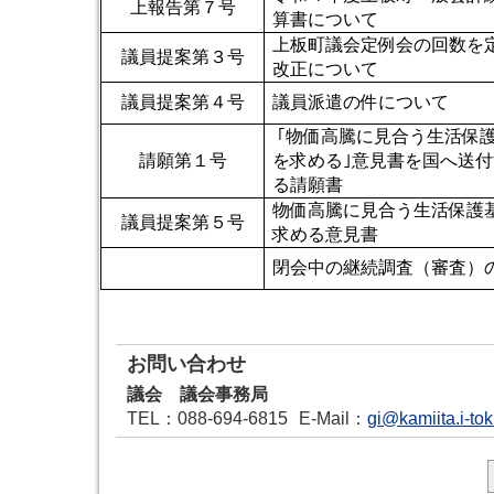
上報告第７号
算書について
上板町議会定例会の回数を
議員提案第３号
改正について
議員提案第４号
議員派遣の件について
｢物価高騰に見合う生活保
請願第１号
を求める｣意見書を国へ送
る請願書
物価高騰に見合う生活保護
議員提案第５号
求める意見書
閉会中の継続調査（審査）
お問い合わせ
議会 議会事務局
TEL
：088-694-6815
E-Mail
：
gi@kamiita.i-to