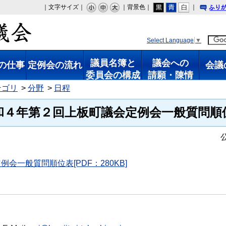
｜文字サイズ｜
｜背景色｜
｜
り
Select Language
▼
議員名簿と
議会への
の仕事
定例会の流れ
会議
委員会の構成
請願・陳情
テゴリ
分野
日程
和４年第２回上板町議会定例会一般質問順
例会一般質問順位表[PDF：280KB]