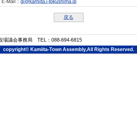
E-Mail
：
gi@kamiita.i-tokushima.jp
戻る
会事務局 TEL：088-694-6815
copyright© Kamiita-Town Assembly,All Rights Reserved.