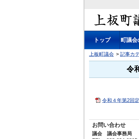
上板町議会
トップ
町議会
上板町議会
記事カ
令
令和４年第2回定
お問い合わせ
議会 議会事務局