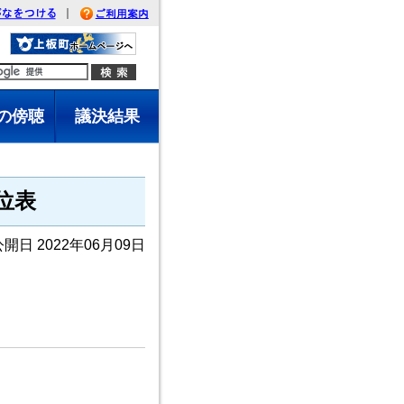
｜
がなをつける
利用案内
の傍聴
議決結果
位表
公開日 2022年06月09日