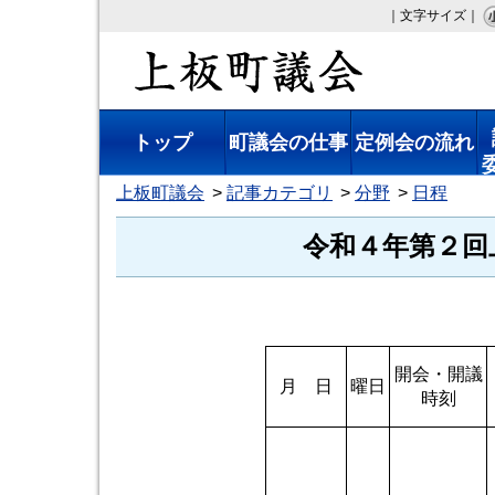
｜文字サイズ｜
上板町議会
トップ
町議会の仕事
定例会の流れ
上板町議会
記事カテゴリ
分野
日程
令和４年第２回
開会・開議
月 日
曜日
時刻