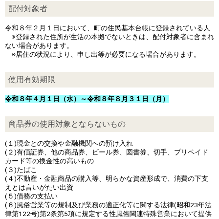
配付対象者
令和８年２月１日において、町の住民基本台帳に登録されている人
※登録された住所が生活の本拠でないときは、配付対象者に含まれ
ない場合があります。
※居住の状況により、申し出等が必要になる場合があります。
使用有効期限
令和８年４月１日（水）～令和８年８月３１日（月）
商品券の使用対象とならないもの
(１)現金との交換や金融機関への預け入れ
(２)有価証券、他の商品券、ビール券、図書券、切手、プリペイド
カード等の換金性の高いもの
(３)たばこ
(４)不動産・金融商品の購入等、明らかな資産形成で、消費の下支
えとは言いがたい出資
(５)債務の支払い
(６)風俗営業等の規制及び業務の適正化等に関する法律(昭和23年法
律第122号)第2条第5項に規定する性風俗関連特殊営業において提供