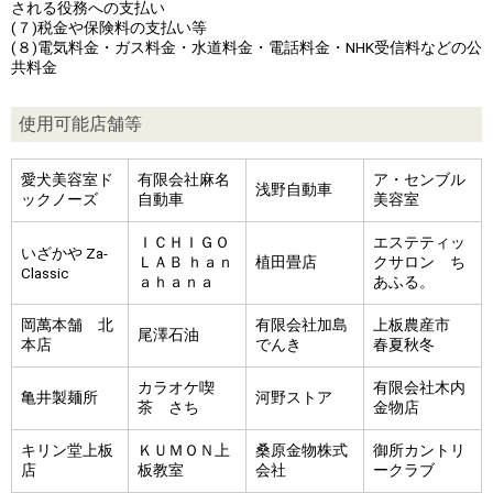
される役務への支払い
(７)税金や保険料の支払い等
(８)電気料金・ガス料金・水道料金・電話料金・NHK受信料などの公
共料金
使用可能店舗等
愛犬美容室ド
有限会社麻名
ア・センブル
浅野自動車
ックノーズ
自動車
美容室
ＩＣＨＩＧＯ
エステティッ
いざかや Za-
ＬＡＢ ｈａｎ
植田畳店
クサロン ち
Classic
ａｈａｎａ
あふる。
岡萬本舗 北
有限会社加島
上板農産市
尾澤石油
本店
でんき
春夏秋冬
カラオケ喫
有限会社木内
亀井製麺所
河野ストア
茶 さち
金物店
キリン堂上板
ＫＵＭＯＮ上
桑原金物株式
御所カントリ
店
板教室
会社
ークラブ