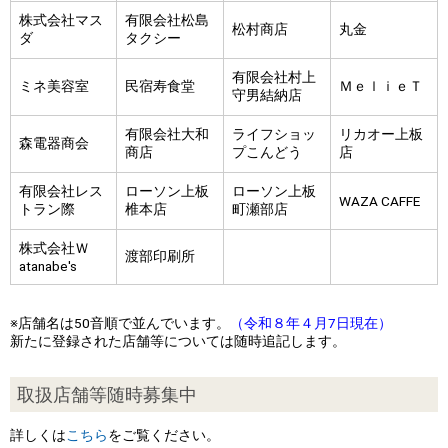
株式会社マス
有限会社松島
松村商店
丸金
ダ
タクシー
有限会社村上
ミネ美容室
民宿寿食堂
ＭｅｌｉｅＴ
守男結納店
有限会社大和
ライフショッ
リカオー上板
森電器商会
商店
プこんどう
店
有限会社レス
ローソン上板
ローソン上板
WAZA CAFFE
トラン際
椎本店
町瀬部店
株式会社Ｗ
渡部印刷所
atanabe's
※店舗名は50音順で並んでいます。
（令和８年４月7日現在）
新たに登録された店舗等については随時追記します。
取扱店舗等随時募集中
詳しくは
こちら
をご覧ください。