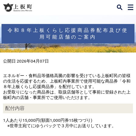
検
メ
索
ニ
ュ
ー
令和８年上板くらし応援商品券配布及び使
用可能店舗のご案内
公開日 2026年04月07日
エネルギー・食料品等価格高騰の影響を受けている上板町民の皆様
の生活を応援するため、上板町内事業所で使用可能な商品券「令和
８年上板くらし応援商品券」を配付しています。
お受取りになった商品券は、取扱店舗等として事前に登録された上
板町内の店舗・事業所でご使用いただけます。
配付内容
1人あたり15,000円(額面1,000円券15枚つづり)
※世帯主宛てにゆうパックで３月中にお送りしています。