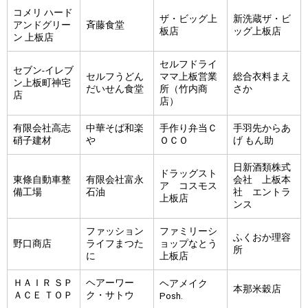
コメリ ハード
ザ・ビッグ上
新洗蔵ザ・ビ
アンドグリー
斉藤食堂
板店
ッグ上板店
ン 上板店
セルフドライ
セブン-イレブ
セルフうどん
ママ上板営業
総合衣料まえ
ン上板町神宅
だいせん食堂
所（竹内商
さか
店
店）
有限会社高志
中華そば和楽
手作り弁当Ｃ
手羽先からあ
硝子建材
や
ＯＣＯ
げ もん助
日新酒類株式
ドラッグスト
東條自動車整
有限会社富永
会社 上板本
ア コスモス
備工場
石油
社 エントラ
上板店
ンス
ファッション
ファミリーシ
ふくおか理容
野口商店
ライフまつた
ョップなとう
所
に
上板店
ＨＡＩＲ ＳＰ
ヘアーワー
ヘアメイク
本那米穀店
ＡＣＥ ＴＯＰ
ク・サトウ
Posh.