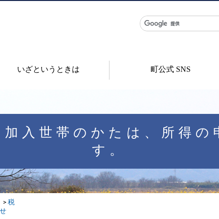
いざというときは
町公式 SNS
険加入世帯のかたは、所得の
す。
税
せ