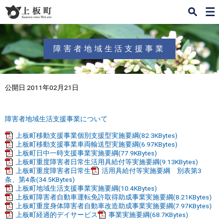
検
メ
索
ニ
ュ
ー
障害者地域生活支援事業
公開日 2011年02月21日
障害者地域生活支援事業について
上板町移動支援事業個別支援型実施要綱(82.3KBytes)
上板町移動支援事業車両輸送型実施要綱(6.97KBytes)
上板町日中一時支援事業実施要綱(77.9KBytes)
上板町重度障害者日常生活用具給付等実施要綱(9.13KBytes)
上板町重度障害者日常生
活用具給付等実施要綱 別表第3
条、第4条(34.5KBytes)
上板町地域生活支援事業実施要綱(10.4KBytes)
上板町障害者自動車運転免許取得助成事業実施要綱(8.21KBytes)
上板町重度身体障害者自動車改造助成事業実施要綱(7.97KBytes)
上板町経過的デイサービス
事業実施要綱(68.7KBytes)