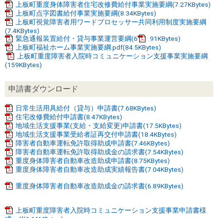
上板町重度身体障害者住宅改修費給付事業実施要綱(7.27KBytes)
上板町点字図書給付事業実施要綱(8.34KBytes)
上板町視覚障害者用ワードプロセッサー共同利用制度実施要綱
(7.4KBytes)
緊急通報装置給付・貸与事業運営要綱(6
.91KBytes)
上板町福祉ホーム事業実施要綱.pdf(84.5KBytes)
上板町重度障害者入院時コミュニケーション支援事業実施要綱
(159KBytes)
申請書ダウンロード
日常生活用具給付（貸与）申請書(7.68KBytes)
住宅改修費給付申請書(8.47KBytes)
地域生活支援事業(支給・支給変更)申請書(17.5KBytes)
地域生活支援事業受給者証再交付申請書(18.4KBytes)
障害者自動車運転免許取得助成申請書(7.46KBytes)
障害者自動車運転免許取得助成金の請求書(7.54KBytes)
重度身体障害者自動車改造助成申請書(8.75KBytes)
重度身体障害者自動車改造助成実績報告書(7.04KBytes)
重度身体障害者自動車改造助成金の請求書(6.89KBytes)
上板町重度障害者入院時コミュニケーション支援事業申請書様