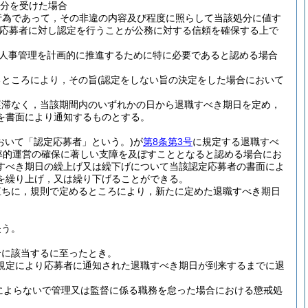
処分を受けた場合
行為であって，その非違の内容及び程度に照らして当該処分に値す
応募者に対し認定を行うことが公務に対する信頼を確保する上で
人事管理を計画的に推進するために特に必要であると認める場合
るところにより，その旨
(認定をしない旨の決定をした場合において
遅滞なく，当該期間内のいずれかの日から退職すべき期日を定め，
を書面により通知するものとする。
おいて「認定応募者」という。)
が
第8条第3号
に規定する退職すべ
率的運営の確保に著しい支障を及ぼすこととなると認める場合にお
すべき期日の繰上げ又は繰下げについて当該認定応募者の書面によ
を繰り上げ，又は繰り下げることができる。
直ちに，規則で定めるところにより，新たに定めた退職すべき期日
失う。
合に該当するに至ったとき。
規定により応募者に通知された退職すべき期日が到来するまでに退
によらないで管理又は監督に係る職務を怠った場合における懲戒処