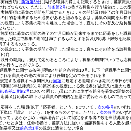
集実施要項に
前項第5号
に掲げる職員の範囲を記載するときは，当該職員
ければならない。
ただし，
前条第2号
に掲げる募集を行う場合は，この
集実施要項に募集の期間を記載するときは，その開始及び終了の年月日
集の目的を達成するため必要があると認めるときは，募集の期間を延長
項
の規定により募集の期間を延長した場合には，直ちにその旨及び延長
ならない。
実施要項に募集の期間の終了の年月日時が到来するまでに応募をした職
達した時点で募集の期間は満了するものとする旨及び応募上限数を記載
満了するものとする。
項
の規定により募集の期間が満了した場合には，直ちにその旨を当該募
下げ)
者以外の職員は，規則で定めるところにより，募集の期間中いつでも応
げを行うことができる。
退職手当に関する条例
(昭和54年組合条例第18号。以下「退職手当に関
される職員その他の法律により任期を定めて任用される者
規定する退職すべき期日又は
同項
に規定する退職すべき期間の末日が到
(昭和25年法律第261号)
第29条の規定による懲戒処分
(故意又は重大な
第5条第1項第2号
において同じ。)
又はこれに準ずる処分を募集の開始の
る応募又は応募の取下げは職員の自発的な意思に委ねられるものであっ
，応募をした職員
(以下「応募者」という。)
について，
次の各号
のいずれ
以下単に「認定」という。)
をするものとする。
ただし，
次の各号
のいず
あって，あらかじめ，当該場合において認定をする者の数を当該募集を
ていたときは，任命権者は，当該方法に従い，当該募集をする人数を超
施要項又は
前条第1項
の規定に適合しない場合