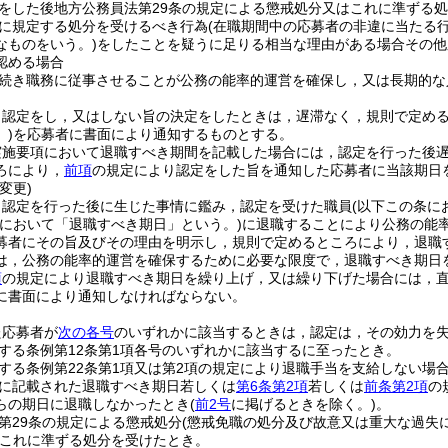
をした後地方公務員法第29条の規定による懲戒処分又はこれに準ずる
に規定する処分を受けるべき行為
(在職期間中の応募者の非違に当たる
なものをいう。)
をしたことを疑うに足りる相当な理由がある場合その他
認める場合
続き職務に従事させることが公務の能率的運営を確保し，又は長期的な
，認定をし，又はしない旨の決定をしたときは，遅滞なく，規則で定め
)
を応募者に書面により通知するものとする。
実施要項において退職すべき期間を記載した場合には，認定を行った後
ろにより，
前項
の規定により認定をした旨を通知した応募者に当該期日
変更)
，認定を行った後に生じた事情に鑑み，認定を受けた職員
(以下この条に
条において「退職すべき期日」という。)
に退職することにより公務の能
募者にその旨及びその理由を明示し，規則で定めるところにより，退職
は，公務の能率的運営を確保するために必要な限度で，退職すべき期日
項
の規定により退職すべき期日を繰り上げ，又は繰り下げた場合には，
に書面により通知しなければならない。
た応募者が
次の各号
のいずれかに該当するときは，認定は，その効力を
する条例第12条第1項各号のいずれかに該当するに至ったとき。
する条例第22条第1項又は第2項の規定により退職手当を支給しない場
に記載された退職すべき期日若しくは
第6条第2項
若しくは
前条第2項
の
らの期日に退職しなかったとき
(
前2号
に掲げるときを除く。)
。
第29条の規定による懲戒処分
(懲戒免職の処分及び故意又は重大な過失
これに準ずる処分を受けたとき。