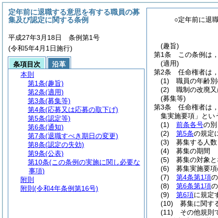
定年前に退職する意思を有する職員の募
集及び認定に関する条例
○定年前に退
平成27年3月18日 条例第1号
(趣旨)
(令和5年4月1日施行)
第1条
この条例は
(適用)
条項目次
沿革
第2条
任命権者は
本則
(1)
職員の年齢別
第1条
(趣旨)
(2)
職制の改廃又
第2条
(適用)
(募集等)
第3条
(募集等)
第3条
任命権者は
第4条
(応募又は応募の取下げ)
集実施要項」とい
第5条
(認定等)
(1)
前条各号
の別
第6条
(通知)
(2)
第5条
の規定
第7条
(退職すべき期日の変更)
(3)
募集する人数
第8条
(認定の失効)
(4)
募集の期間
第9条
(公表)
(5)
募集の対象と
第10条
(この条例の実施に関し必要な
(6)
募集実施要項
事項)
(7)
第4条第1項
の
附則
(8)
第6条第1項
の
附則
(令和4年条例第16号)
(9)
第6項
に規定
(10)
募集に関す
(11)
その他規則