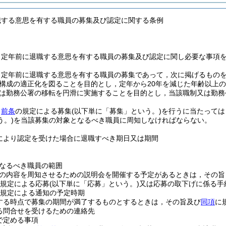
職する意思を有する職員の募集及び認定に関する条例
，定年前に退職する意思を有する職員の募集及び認定に関し必要な事項
，定年前に退職する意思を有する職員の募集であって，次に掲げるもの
構成の適正化を図ることを目的とし，定年から20年を減じた年齢以上
は勤務公署の移転を円滑に実施することを目的とし，当該職制又は勤務
，
前条
の規定による募集
(以下単に「募集」という。)
を行うに当たっては
う。)
を当該募集の対象となるべき職員に周知しなければならない。
により認定を受けた場合に退職すべき期日又は期間
なるべき職員の範囲
の内容を周知させるための説明会を開催する予定があるときは，その旨
規定による応募
(以下単に「応募」という。)
又は応募の取下げに係る手
規定による通知の予定時期
する時点で募集の期間が満了するものとするときは，その旨及び
同項
に
る問合せを受けるための連絡先
で定める事項