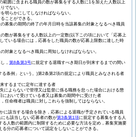
の範囲に含まれる職員の数が募集をする人数に1を加えた人数以上
限りでない。
時を明らかにしてしなければならない。
することができる。
後の募集の期間の終了の年月日時を当該募集の対象となるべき職員
員の数が募集をする人数以上の一定数
(以下この項において「応募上
している場合には，応募をした職員の数が応募上限数に達した時
集の対象となるべき職員に周知しなければならない。
募し，
第8条第3号
に規定する退職すべき期日が到来するまでの間い
する条例」という。)
第2条第2項の規定により職員とみなされる者
来するまでに定年に達する者
過失によらないで管理又は監督に係る職務を怠った場合における懲
日において受けている者又は募集の期間中に受けた者
て，任命権者は職員に対しこれらを強制してはならない。
かに該当する場合を除き，応募による退職が予定されている職員
れにも該当しない応募者の数が
第3条第1項
に規定する募集をする人
する人数の範囲内に制限するために必要な方法を定め，募集実施要
える分の応募者について認定をしないことができる。