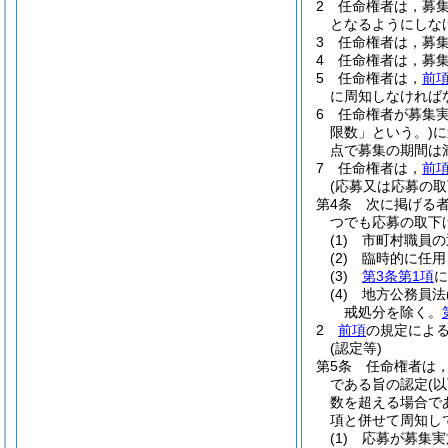
2
任命権者は，募
となるようにしな
3
任命権者は，募
4
任命権者は，募
5
任命権者は，
前
に周知しなければ
6
任命権者が募集
限数」という。)
に
点で募集の期間は
7
任命権者は，
前
(応募又は応募の取
第4条
次に掲げる
つでも応募の取下
(1)
市町村職員の
(2)
臨時的に任用
(3)
第3条第1項
に
(4)
地方公務員法
戒処分を除く。
2
前項
の規定によ
(認定等)
第5条
任命権者は
である旨の認定
(
数を超える場合で
項と併せて周知し
(1)
応募が募集実