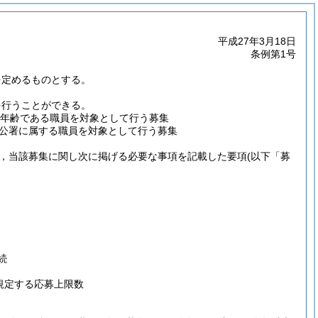
平成27年3月18日
条例第1号
を定めるものとする。
を行うことができる。
の年齢である職員を対象として行う募集
公署に属する職員を対象として行う募集
，当該募集に関し次に掲げる必要な事項を記載した要項
(以下「募
続
規定する応募上限数