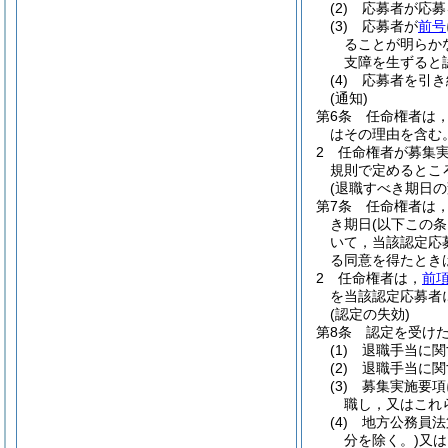
(2)
応募者が応募
(3)
応募者が
前号
ることが明らか
支障を生ずると
(4)
応募者を引き
(通知)
第6条
任命権者は
はその理由を含む。
2
任命権者が募集
規則で定めるとこ
(退職すべき期日の
第7条
任命権者は
き期日
(以下この
いて，当該認定応
る同意を得たとき
2
任命権者は，
前
を当該認定応募者
(認定の失効)
第8条
認定を受け
(1)
退職手当に関
(2)
退職手当に関
(3)
募集実施要項
職し，又はこれ
(4)
地方公務員法
分を除く。)
又は