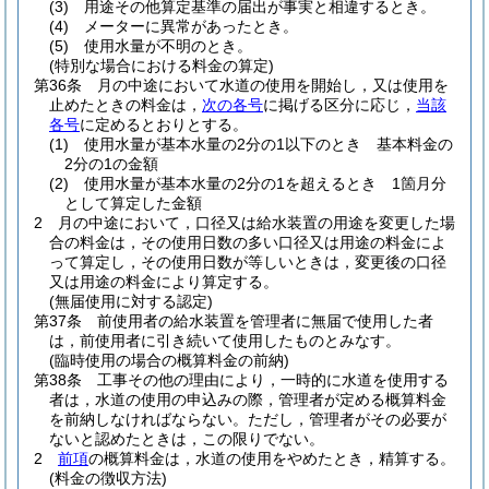
(3)
用途その他算定基準の届出が事実と相違するとき。
(4)
メーターに異常があったとき。
(5)
使用水量が不明のとき。
(特別な場合における料金の算定)
第36条
月の中途において水道の使用を開始し，又は使用を
止めたときの料金は，
次の各号
に掲げる区分に応じ，
当該
各号
に定めるとおりとする。
(1)
使用水量が基本水量の2分の1以下のとき 基本料金の
2分の1の金額
(2)
使用水量が基本水量の2分の1を超えるとき 1箇月分
として算定した金額
2
月の中途において，口径又は給水装置の用途を変更した場
合の料金は，その使用日数の多い口径又は用途の料金によ
って算定し，その使用日数が等しいときは，変更後の口径
又は用途の料金により算定する。
(無届使用に対する認定)
第37条
前使用者の給水装置を管理者に無届で使用した者
は，前使用者に引き続いて使用したものとみなす。
(臨時使用の場合の概算料金の前納)
第38条
工事その他の理由により，一時的に水道を使用する
者は，水道の使用の申込みの際，管理者が定める概算料金
を前納しなければならない。
ただし，管理者がその必要が
ないと認めたときは，この限りでない。
2
前項
の概算料金は，水道の使用をやめたとき，精算する。
(料金の徴収方法)