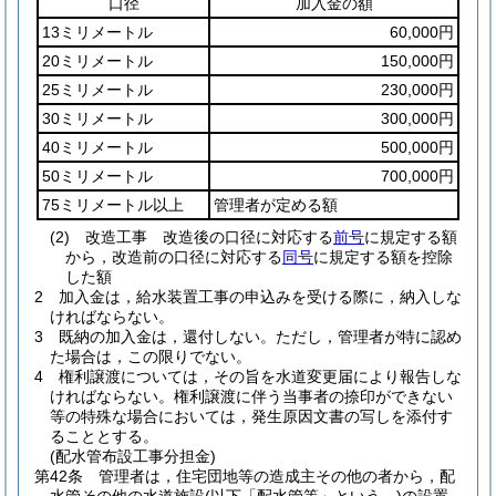
口径
加入金の額
13ミリメートル
60,000円
20ミリメートル
150,000円
25ミリメートル
230,000円
30ミリメートル
300,000円
40ミリメートル
500,000円
50ミリメートル
700,000円
75ミリメートル以上
管理者が定める額
(2)
改造工事 改造後の口径に対応する
前号
に規定する額
から，改造前の口径に対応する
同号
に規定する額を控除
した額
2
加入金は，給水装置工事の申込みを受ける際に，納入しな
ければならない。
3
既納の加入金は，還付しない。
ただし，管理者が特に認め
た場合は，この限りでない。
4
権利譲渡については，その旨を水道変更届により報告しな
ければならない。
権利譲渡に伴う当事者の捺印ができない
等の特殊な場合においては，発生原因文書の写しを添付す
ることとする。
(配水管布設工事分担金)
第42条
管理者は，住宅団地等の造成主その他の者から，配