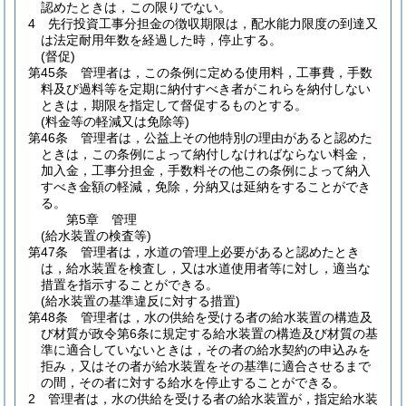
認めたときは，この限りでない。
4
先行投資工事分担金の徴収期限は，配水能力限度の到達又
は法定耐用年数を経過した時，停止する。
(督促)
第45条
管理者は，この条例に定める使用料，工事費，手数
料及び過料等を定期に納付すべき者がこれらを納付しない
ときは，期限を指定して督促するものとする。
(料金等の軽減又は免除等)
第46条
管理者は，公益上その他特別の理由があると認めた
ときは，この条例によって納付しなければならない料金，
加入金，工事分担金，手数料その他この条例によって納入
すべき金額の軽減，免除，分納又は延納をすることができ
る。
第5章
管理
(給水装置の検査等)
第47条
管理者は，水道の管理上必要があると認めたとき
は，給水装置を検査し，又は水道使用者等に対し，適当な
措置を指示することができる。
(給水装置の基準違反に対する措置)
第48条
管理者は，水の供給を受ける者の給水装置の構造及
び材質が政令第6条に規定する給水装置の構造及び材質の基
準に適合していないときは，その者の給水契約の申込みを
拒み，又はその者が給水装置をその基準に適合させるまで
の間，その者に対する給水を停止することができる。
2
管理者は，水の供給を受ける者の給水装置が，指定給水装