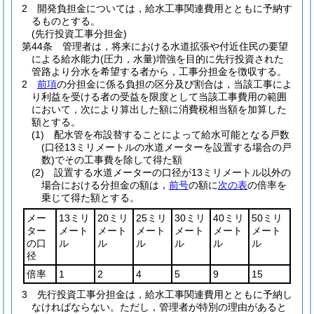
2
開発負担金については，給水工事関連費用とともに予納す
るものとする。
(先行投資工事分担金)
第44条
管理者は，将来における水道拡張や付近住民の要望
による給水能力
(圧力，水量)
増強を目的に先行投資された
管路より分水を希望する者から，工事分担金を徴収する。
2
前項
の分担金に係る負担の区分及び割合は，当該工事によ
り利益を受ける者の受益を限度として当該工事費用の範囲
において，次により算出した額に消費税相当額を加算した
額とする。
(1)
配水管を布設替することによって給水可能となる戸数
(口径13ミリメートルの水道メーターを設置する場合の戸
数)
でその工事費を除して得た額
(2)
設置する水道メーターの口径が13ミリメートル以外の
場合における分担金の額は，
前号
の額に
次の表
の倍率を
乗じて得た額とする。
メー
13ミリ
20ミリ
25ミリ
30ミリ
40ミリ
50ミリ
ター
メート
メート
メート
メート
メート
メート
の口
ル
ル
ル
ル
ル
ル
径
倍率
1
2
4
5
9
15
3
先行投資工事分担金は，給水工事関連費用とともに予納し
なければならない。
ただし，管理者が特別の理由があると