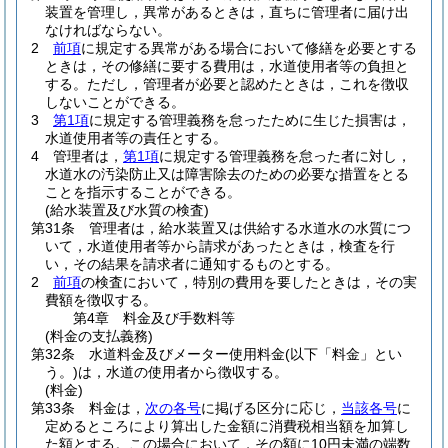
装置を管理し，異常があるときは，直ちに管理者に届け出
なければならない。
2
前項
に規定する異常がある場合において修繕を必要とする
ときは，その修繕に要する費用は，水道使用者等の負担と
する。
ただし，管理者が必要と認めたときは，これを徴収
しないことができる。
3
第1項
に規定する管理義務を怠ったために生じた損害は，
水道使用者等の責任とする。
4
管理者は，
第1項
に規定する管理義務を怠った者に対し，
水道水の汚染防止又は障害除去のための必要な措置をとる
ことを指示することができる。
(給水装置及び水質の検査)
第31条
管理者は，給水装置又は供給する水道水の水質につ
いて，水道使用者等から請求があったときは，検査を行
い，その結果を請求者に通知するものとする。
2
前項
の検査において，特別の費用を要したときは，その実
費額を徴収する。
第4章
料金及び手数料等
(料金の支払義務)
第32条
水道料金及びメーター使用料金
(以下「料金」とい
う。)
は，水道の使用者から徴収する。
(料金)
第33条
料金は，
次の各号
に掲げる区分に応じ，
当該各号
に
定めるところにより算出した金額に消費税相当額を加算し
た額とする。
この場合において，その額に10円未満の端数