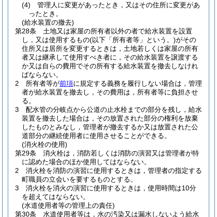
(4)
管理人に変更があったとき，又はその住所に変更があ
ったとき。
(給水装置の撤去)
第28条
土地又は家屋の所有者以外の者で給水装置を設置
し，又は使用するもの
(以下「所有者等」という。)
がその
住所又は居所を変更するときは，土地若しくは家屋の所有
者又は継承して使用すべき者に，その給水装置を譲渡する
か又は自らの費用でその所有する給水装置を撤去しなけれ
ばならない。
2
所有者等が
前項
に規定する義務を履行しない場合は，管理
者が給水装置を撤去し，その費用は，所有者等に負担させ
る。
3
配水管の分岐点から公道の止水栓までの部分を残し，給水
装置を撤去した場合は，その放置された部分の権利を放棄
したものとみなし，管理者が撤去するか又は放置された公
道部分の継続使用者に使用させることができる。
(消火栓の使用)
第29条
消火栓は，消防若しくは消防の演習又は管理者が特
に認めた場合のほか使用してはならない。
2
消火栓を消防の演習に使用するときは，管理者の指定する
町職員の立会いを要するものとする。
3
消火栓を消火の演習に使用するときは，使用時間は10分
を超えてはならない。
(水道使用者等の管理上の責任)
第30条
水道使用者等は，水の汚染又は漏水しないよう給水