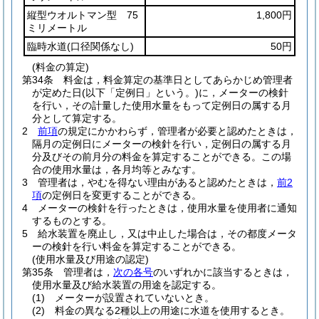
縦型ウオルトマン型 75
1,800円
ミリメートル
臨時水道
(口径関係なし)
50円
(料金の算定)
第34条
料金は，料金算定の基準日としてあらかじめ管理者
が定めた日
(以下「定例日」という。)
に，メーターの検針
を行い，その計量した使用水量をもって定例日の属する月
分として算定する。
2
前項
の規定にかかわらず，管理者が必要と認めたときは，
隔月の定例日にメーターの検針を行い，定例日の属する月
分及びその前月分の料金を算定することができる。
この場
合の使用水量は，各月均等とみなす。
3
管理者は，やむを得ない理由があると認めたときは，
前2
項
の定例日を変更することができる。
4
メーターの検針を行ったときは，使用水量を使用者に通知
するものとする。
5
給水装置を廃止し，又は中止した場合は，その都度メータ
ーの検針を行い料金を算定することができる。
(使用水量及び用途の認定)
第35条
管理者は，
次の各号
のいずれかに該当するときは，
使用水量及び給水装置の用途を認定する。
(1)
メーターが設置されていないとき。
(2)
料金の異なる2種以上の用途に水道を使用するとき。