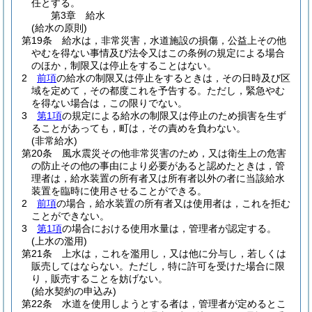
任とする。
第3章
給水
(給水の原則)
第19条
給水は，非常災害，水道施設の損傷，公益上その他
やむを得ない事情及び法令又はこの条例の規定による場合
のほか，制限又は停止をすることはない。
2
前項
の給水の制限又は停止をするときは，その日時及び区
域を定めて，その都度これを予告する。
ただし，緊急やむ
を得ない場合は，この限りでない。
3
第1項
の規定による給水の制限又は停止のため損害を生ず
ることがあっても，町は，その責めを負わない。
(非常給水)
第20条
風水震災その他非常災害のため，又は衛生上の危害
の防止その他の事由により必要があると認めたときは，管
理者は，給水装置の所有者又は所有者以外の者に当該給水
装置を臨時に使用させることができる。
2
前項
の場合，給水装置の所有者又は使用者は，これを拒む
ことができない。
3
第1項
の場合における使用水量は，管理者が認定する。
(上水の濫用)
第21条
上水は，これを濫用し，又は他に分与し，若しくは
販売してはならない。
ただし，特に許可を受けた場合に限
り，販売することを妨げない。
(給水契約の申込み)
第22条
水道を使用しようとする者は，管理者が定めるとこ