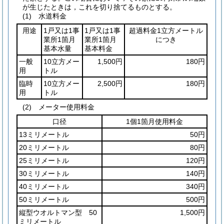
が生じたときは，これを切り捨てるものとする。
(1)
水道料金
用途
1戸又は1事
1戸又は1事
超過料金1立方メートル
業所1箇月
業所1箇月
につき
基本水量
基本料金
一般
10立方メー
1,500円
180円
用
トル
臨時
10立方メー
2,500円
180円
用
トル
(2)
メーター使用料金
口径
1個1箇月使用料金
13ミリメートル
50円
20ミリメートル
80円
25ミリメートル
120円
30ミリメートル
140円
40ミリメートル
340円
50ミリメートル
500円
縦型ウオルトマン型 50
1,500円
ミリメートル