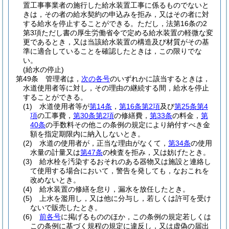
置工事事業者の施行した給水装置工事に係るものでないと
きは，その者の給水契約の申込みを拒み，又はその者に対
する給水を停止することができる。
ただし，法第16条の2
第3項ただし書の厚生労働省令で定める給水装置の軽微な変
更であるとき，又は当該給水装置の構造及び材質がその基
準に適合していることを確認したときは，この限りでな
い。
(給水の停止)
第49条
管理者は，
次の各号
のいずれかに該当するときは，
水道使用者等に対し，その理由の継続する間，給水を停止
することができる。
(1)
水道使用者等が
第14条
，
第16条第2項
及び
第25条第4
項
の工事費，
第30条第2項
の修繕費，
第33条
の料金，
第
40条
の手数料その他この条例の規定により納付すべき金
額を指定期限内に納入しないとき。
(2)
水道の使用者が，正当な理由がなくて，
第34条
の使用
水量の計量又は
第47条
の検査を拒み，又は妨げたとき。
(3)
給水栓を汚染するおそれのある器物又は施設と連絡し
て使用する場合において，警告を発しても，なおこれを
改めないとき。
(4)
給水装置の修繕を怠り，漏水を放任したとき。
(5)
上水を濫用し，又は他に分与し，若しくは許可を受け
ないで販売したとき。
(6)
前各号
に掲げるもののほか，この条例の規定若しくは
この条例に基づく規程の規定に違反し，又は虚偽の届出