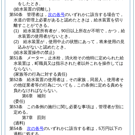
をしたとき。
(給水装置の切離し)
第50条
管理者は，
次の各号
のいずれかに該当する場合で，
水道の管理上必要があると認めたときは，給水装置を切り
離すことができる。
(1)
給水装置所有者が，90日以上所在が不明で，かつ，給
水装置の使用者がないとき。
(2)
給水装置が，使用中止の状態にあって，将来使用の見
込みがないと認めたとき。
(給水装置操作の禁止)
第51条
メーター，止水栓，消火栓その他特に定められた給
水装置は，町職員又は指示された者以外これを操作しては
ならない。
(家族等の行為に対する責任)
第52条
給水装置の使用者は，その家族，同居人，使用者そ
の他従業者等の行為についても，この条例に定める責めを
負わなければならない。
第6章
補則
(委任)
第53条
この条例の施行に関し必要な事項は，管理者が別に
定める。
第7章
罰則
(過料)
第54条
次の各号
のいずれかに該当する者は，5万円以下の
過料に処する。