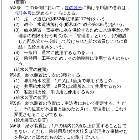
(定義)
第3条
この条例において，
次の各号
に掲げる用語の意義は，
当該各号
に定めるところによる。
(1)
法 水道法
(昭和32年法律第177号)
をいう。
(2)
政令 水道法施行令
(昭和32年政令第336号)
をいう。
(3)
給水装置 需要者に水を供給するために水道事業の管
理者の権限を行う町長
(以下「管理者」という。)
の施設
した配水管から分岐して設けられた給水管及びこれに直
結する給水用具をいう。
(4)
一般用 通常に使用するものをいう。
(5)
臨時用 工事のため，その他臨時に使用するものをい
う。
(給水装置の種類)
第4条
給水装置は，次の3種とする。
(1)
専用給水装置 1戸又は1箇所で専用するもの
(2)
共用給水装置 2戸又は2箇所以上で共用するもの
(3)
私設消火栓 消防用に使用するもの
(給水装置の位置)
第5条
給水装置の位置は，申込者において指定する。
ただ
し，その位置が不適当と認めたときは，管理者は，これを
変更させることができる。
(給水装置の併置)
第6条
給水装置は，1戸の構内に2線以上併置することはで
きない。
ただし，臨時用及び消火栓又は管理者が事情やむ
を得ないと認めたものは，この限りでない。