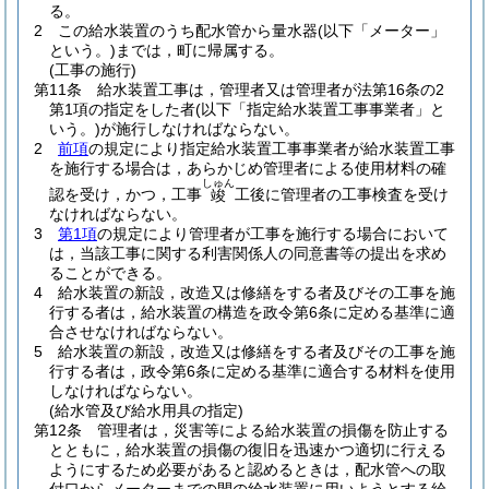
る。
2
この給水装置のうち配水管から量水器
(以下「メーター」
という。)
までは，町に帰属する。
(工事の施行)
第11条
給水装置工事は，管理者又は管理者が法第16条の2
第1項の指定をした者
(以下「指定給水装置工事事業者」と
いう。)
が施行しなければならない。
2
前項
の規定により指定給水装置工事事業者が給水装置工事
を施行する場合は，あらかじめ管理者による使用材料の確
しゅん
認を受け，かつ，工事
工後に管理者の工事検査を受け
竣
なければならない。
3
第1項
の規定により管理者が工事を施行する場合において
は，当該工事に関する利害関係人の同意書等の提出を求め
ることができる。
4
給水装置の新設，改造又は修繕をする者及びその工事を施
行する者は，給水装置の構造を政令第6条に定める基準に適
合させなければならない。
5
給水装置の新設，改造又は修繕をする者及びその工事を施
行する者は，政令第6条に定める基準に適合する材料を使用
しなければならない。
(給水管及び給水用具の指定)
第12条
管理者は，災害等による給水装置の損傷を防止する
とともに，給水装置の損傷の復旧を迅速かつ適切に行える
ようにするため必要があると認めるときは，配水管への取