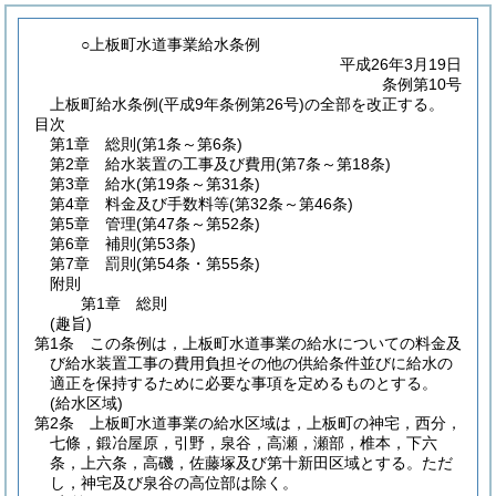
○上板町水道事業給水条例
平成26年3月19日
条例第10号
上板町給水条例(平成9年条例第26号)の全部を改正する。
目次
第1章
総則
(第1条～第6条)
第2章
給水装置の工事及び費用
(第7条～第18条)
第3章
給水
(第19条～第31条)
第4章
料金及び手数料等
(第32条～第46条)
第5章
管理
(第47条～第52条)
第6章
補則
(第53条)
第7章
罰則
(第54条・第55条)
附則
第1章
総則
(趣旨)
第1条
この条例は，上板町水道事業の給水についての料金及
び給水装置工事の費用負担その他の供給条件並びに給水の
適正を保持するために必要な事項を定めるものとする。
(給水区域)
第2条
上板町水道事業の給水区域は，上板町の神宅，西分，
七條，鍛冶屋原，引野，泉谷，高瀬，瀬部，椎本，下六
条，上六条，高磯，佐藤塚及び第十新田区域とする。
ただ
し，神宅及び泉谷の高位部は除く。