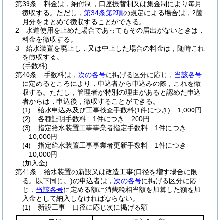
第39条
料金は，納付制，口座振替制又は集金制により毎月
徴収する。
ただし，
第34条第2項
の規定による場合は，2箇
月分をまとめて徴収することができる。
2
水道使用を止めた場合であってもその届出がないときは，
料金を徴収する。
3
給水装置を廃止し，又は中止した場合の料金は，随時これ
を徴収する。
(手数料)
第40条
手数料は，
次の各号
に掲げる区分に応じ，
当該各号
に定めるところにより，申込者から申込みの際，これを徴
収する。
ただし，管理者が特別の理由があると認めた申込
者からは，申込後，徴収することができる。
(1)
給水申込み及び工事検査手数料
(1件につき)
1,000円
(2)
各種証明手数料 1件につき 200円
(3)
指定給水装置工事事業者指定手数料 1件につき
10,000円
(4)
指定給水装置工事事業者更新手数料 1件につき
10,000円
(加入金)
第41条
給水装置の新設又は改造工事
(口径を増す場合に限
る。以下同じ。)
の申込者は，
次の各号
に掲げる区分に応
じ，
当該各号
に定める額に消費税相当額を加算した額を加
入金として納入しなければならない。
(1)
新設工事 口径に応じ次に掲げる額