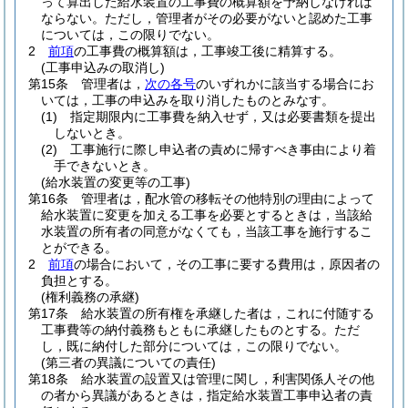
って算出した給水装置の工事費の概算額を予納しなければ
ならない。
ただし，管理者がその必要がないと認めた工事
については，この限りでない。
2
前項
の工事費の概算額は，工事竣工後に精算する。
(工事申込みの取消し)
第15条
管理者は，
次の各号
のいずれかに該当する場合にお
いては，工事の申込みを取り消したものとみなす。
(1)
指定期限内に工事費を納入せず，又は必要書類を提出
しないとき。
(2)
工事施行に際し申込者の責めに帰すべき事由により着
手できないとき。
(給水装置の変更等の工事)
第16条
管理者は，配水管の移転その他特別の理由によって
給水装置に変更を加える工事を必要とするときは，当該給
水装置の所有者の同意がなくても，当該工事を施行するこ
とができる。
2
前項
の場合において，その工事に要する費用は，原因者の
負担とする。
(権利義務の承継)
第17条
給水装置の所有権を承継した者は，これに付随する
工事費等の納付義務もともに承継したものとする。
ただ
し，既に納付した部分については，この限りでない。
(第三者の異議についての責任)
第18条
給水装置の設置又は管理に関し，利害関係人その他
の者から異議があるときは，指定給水装置工事申込者の責