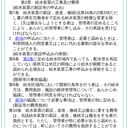
第2章
給水装置の工事及び費用
(給水装置の新設等の申込み)
第7条
給水装置の新設，改造，修繕
(法第16条の2第3項ただ
し書の厚生労働省令で定める給水装置の軽微な変更を除
く。)
又は撤去をしようとする者は，管理者の定めるところ
により，あらかじめ管理者に申し込み，その承認を受けな
ければならない。
2
前項
の申込みに当たり，管理者は，必要と認めるときは，
利害関係人の同意書又はこれに代わる書類の提出を求める
ことができる。
(給水装置の新設申込みの保留)
第8条
第2条
に定める給水区域内であっても，配水管を布設
していない箇所又は水圧の関係により給水が困難であると
認められる場合は，給水装置工事の申込みを保留すること
ができる。
(開発等の事前協議)
第9条
給水区域内において開発行為等を行う者は，その給水
方法，費用負担，施設の維持管理等について，あらかじめ
協議し，管理者の同意を得なければならない。
2
前項
の協議について必要な事項は，管理者が別に定める。
(新設等の費用負担)
第10条
給水装置の新設，改造，修繕又は撤去に要する費用
は，当該給水装置の新設，改造，修繕又は撤去をする者の
負担とする。
ただし，管理者が特に必要があると認めたも
のについては，町においてその費用を負担することができ