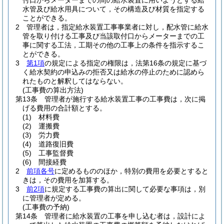
付口からメーターまでの間の給水装置に用いようとする給
水管及び給水用具について，その構造及び材質を指定する
ことができる。
2
管理者は，指定給水装置工事事業者に対し，配水管に給水
管を取り付ける工事及び当該取付口からメーターまでの工
事に関する工法，工期その他の工事上の条件を指示するこ
とができる。
3
第1項
の規定による指定の権限は，法第16条の規定に基づ
く給水契約の申込みの拒否又は給水の停止のために認めら
れたものと解釈してはならない。
(工事費の算出方法)
第13条
管理者が施行する給水装置工事の工事費は，次に掲
げる費用の合計額とする。
(1)
材料費
(2)
運搬費
(3)
労力費
(4)
道路復旧費
(5)
工事監督費
(6)
間接経費
2
前項各号
に定めるもののほか，特別の費用を必要とすると
きは，その費用を加算する。
3
前2項
に規定する工事費の算出に関して必要な事項は，別
に管理者が定める。
(工事費の予納)
第14条
管理者に給水装置の工事を申し込む者は，設計によ