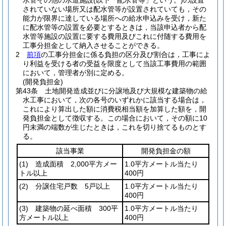
水管その他の水道施設
(以下「配水管等」という。)
の設置
されていない場所又は配水管等が設置されていても，その
能力が限界に達している場所への給水申込みを受け，新た
に配水管等の設置を必要とするときは，当該申込者から配
水管等施設の設置に要する費用及びこれに付随する費用を
工事分担金として納入させることができる。
2
前項
の工事分担金に係る負担の区分及び割合は，工事によ
り利益を受ける者の受益を限度として当該工事費用の範囲
において，管理者が別に定める。
(開発負担金)
第43条
土地開発造成並びに分譲地及び大規模な建築物の給
水工事において，次の各号のいずれかに該当する場合は，
これにより算出した額に消費税相当額を加算した額を，開
発負担金として徴収する。
この場合において，その額に10
円未満の端数が生じたときは，これを切り捨てるものとす
る。
該当事業
開発負担金の額
(1)
造成面積 2,000平方メー
1.0平方メートル当たり
トル以上
400円
(2)
分譲住宅戸数 5戸以上
1.0平方メートル当たり
400円
(3)
建築物の延べ面積 300平
1.0平方メートル当たり
方メートル以上
400円