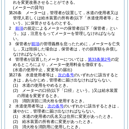
れを変更改善させることができる。
(メーターの貸与)
第26条
メーターは，管理者が設置して，水道の使用者又は
管理人若しくは給水装置の所有者
(以下「水道使用者等」と
いう。)
に保管させるものとする。
2
前項
の規定によるメーターの保管者
(以下「保管者」とい
う。)
は，注意をもってメーターを管理しなければならな
い。
3
保管者が
前項
の管理義務を怠ったために，メーターを亡失
し，又は毀損した場合は，保管者は，その損害額を弁償し
なければならない。
4
管理者が設置したメーターについては，
第33条第2号
の定
めるところにより，メーター使用料金を徴収する。
(水道の使用中止，変更等の届出)
第27条
水道使用者等は，
次の各号
のいずれかに該当すると
きは，あらかじめ，管理者に届け出なければならない。
(1)
水道の使用をやめるとき。
(2)
メーターの口径
(以下「口径」という。)
又は給水装置
の用途を変更するとき。
(3)
消防演習に消火栓を使用するとき。
2
水道使用者等は，
次の各号
のいずれかに該当するときは，
速やかに，管理者に届け出なければならない。
(1)
水道の使用者の氏名又は住所に変更があったとき。
(2)
給水装置の所有者に変更があったとき。
(3)
消火栓を消防用に使用したとき。