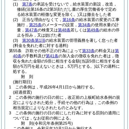
(1)
第7条
の承認を受けないで，給水装置の新設，改造，
修繕
(法第16条の2第3項ただし書の厚生労働省令で定め
る給水装置の軽微な変更を除く。)
又は撤去をした者
(2)
正当な理由がなくて，
第16条
の給水装置の変更の工事
施行，
第25条
のメーターの設置，
第34条
の使用水量の計
量，
第47条
の検査又は
第48条
若しくは
第49条
の給水の停
止を拒み，又は妨げた者
(3)
第30条第1項
の給水装置の管理義務を著しく怠った者
(料金を免れた者に対する過料)
第55条
詐欺その他不正の行為によって
第33条
の料金又は
第
40条
の手数料及び
第41条
の加入金の徴収を免れた者は，徴
収を免れた金額の5倍に相当する金額
(当該5倍に相当する金
額が5万円を超えないときは，5万円とする。)
以下の過料に
処する。
附
則
(施行期日)
1
この条例は，平成26年4月1日から施行する。
(経過措置)
2
この条例の施行の日の前に，改正前の上板町給水条例の規
定によりなされた処分，手続その他の行為は，この条例の
相当規定によりなされたものとみなす。
3
この条例の施行の日の前にした行為に対する罰則の適用に
ついては，なお従前の例による。
附
則
(令和元年
条例第25号)
この条例は，令和元年10月1日から施行する。