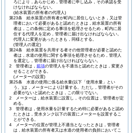
ろにより，あらかじめ，管理者に申し込み，その承認を受
けなければならない。
(給水装置の所有者の代理人)
第23条
給水装置の所有者が町内に居住しないとき，又は管
理者において必要があると認めたときは，給水装置の所有
者は，この条例に定める事項を処理させるため，町内に居
住する代理人を定め，管理者に届け出なければならない。
代理人に変更があったときも，同様とする。
(管理人の選定)
第24条
給水装置を共用する者その他管理者が必要と認めた
者は，水道の使用に関する事項を処理させるため，管理人
を選定し，管理者に届け出なければならない。
2
管理者は，
前項
の管理人を不適当と認めたときは，変更さ
せることができる。
(メーターの設置)
第25条
水道の使用に係る給水量
(以下「使用水量」とい
う。)
は，メーターにより計量する。
ただし，管理者がその
必要がないと認めたときは，この限りでない。
2
メーターは，給水装置に設置し，その位置は，管理者が定
める。
3
管理者は，使用水量を計量するため特に必要があると認め
たときは，受水タンク以下の装置にメーターを設置するこ
とができる。
4
メーターの位置が管理上不適当となったときは，管理者
は，給水装置の所有者又は水道の使用者の負担においてこ