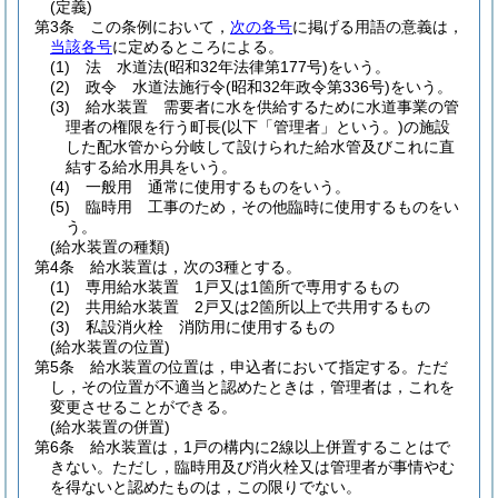
(定義)
第3条
この条例において，
次の各号
に掲げる用語の意義は，
当該各号
に定めるところによる。
(1)
法 水道法
(昭和32年法律第177号)
をいう。
(2)
政令 水道法施行令
(昭和32年政令第336号)
をいう。
(3)
給水装置 需要者に水を供給するために水道事業の管
理者の権限を行う町長
(以下「管理者」という。)
の施設
した配水管から分岐して設けられた給水管及びこれに直
結する給水用具をいう。
(4)
一般用 通常に使用するものをいう。
(5)
臨時用 工事のため，その他臨時に使用するものをい
う。
(給水装置の種類)
第4条
給水装置は，次の3種とする。
(1)
専用給水装置 1戸又は1箇所で専用するもの
(2)
共用給水装置 2戸又は2箇所以上で共用するもの
(3)
私設消火栓 消防用に使用するもの
(給水装置の位置)
第5条
給水装置の位置は，申込者において指定する。
ただ
し，その位置が不適当と認めたときは，管理者は，これを
変更させることができる。
(給水装置の併置)
第6条
給水装置は，1戸の構内に2線以上併置することはで
きない。
ただし，臨時用及び消火栓又は管理者が事情やむ
を得ないと認めたものは，この限りでない。