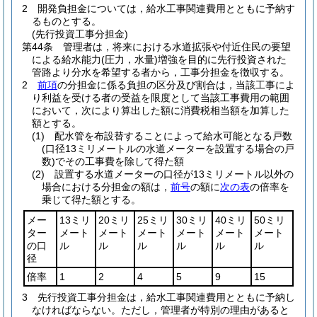
2
開発負担金については，給水工事関連費用とともに予納す
るものとする。
(先行投資工事分担金)
第44条
管理者は，将来における水道拡張や付近住民の要望
による給水能力
(圧力，水量)
増強を目的に先行投資された
管路より分水を希望する者から，工事分担金を徴収する。
2
前項
の分担金に係る負担の区分及び割合は，当該工事によ
り利益を受ける者の受益を限度として当該工事費用の範囲
において，次により算出した額に消費税相当額を加算した
額とする。
(1)
配水管を布設替することによって給水可能となる戸数
(口径13ミリメートルの水道メーターを設置する場合の戸
数)
でその工事費を除して得た額
(2)
設置する水道メーターの口径が13ミリメートル以外の
場合における分担金の額は，
前号
の額に
次の表
の倍率を
乗じて得た額とする。
メー
13ミリ
20ミリ
25ミリ
30ミリ
40ミリ
50ミリ
ター
メート
メート
メート
メート
メート
メート
の口
ル
ル
ル
ル
ル
ル
径
倍率
1
2
4
5
9
15
3
先行投資工事分担金は，給水工事関連費用とともに予納し
なければならない。
ただし，管理者が特別の理由があると