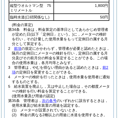
縦型ウオルトマン型 75
1,800円
ミリメートル
臨時水道
(口径関係なし)
50円
(料金の算定)
第34条
料金は，料金算定の基準日としてあらかじめ管理者
が定めた日
(以下「定例日」という。)
に，メーターの検針
を行い，その計量した使用水量をもって定例日の属する月
分として算定する。
2
前項
の規定にかかわらず，管理者が必要と認めたときは，
隔月の定例日にメーターの検針を行い，定例日の属する月
分及びその前月分の料金を算定することができる。
この場
合の使用水量は，各月均等とみなす。
3
管理者は，やむを得ない理由があると認めたときは，
前2
項
の定例日を変更することができる。
4
メーターの検針を行ったときは，使用水量を使用者に通知
するものとする。
5
給水装置を廃止し，又は中止した場合は，その都度メータ
ーの検針を行い料金を算定することができる。
(使用水量及び用途の認定)
第35条
管理者は，
次の各号
のいずれかに該当するときは，
使用水量及び給水装置の用途を認定する。
(1)
メーターが設置されていないとき。
(2)
料金の異なる2種以上の用途に水道を使用するとき。