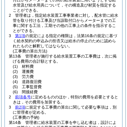
付口からメーターまでの間の給水装置に用いようとする給
水管及び給水用具について，その構造及び材質を指定する
ことができる。
2
管理者は，指定給水装置工事事業者に対し，配水管に給水
管を取り付ける工事及び当該取付口からメーターまでの工
事に関する工法，工期その他の工事上の条件を指示するこ
とができる。
3
第1項
の規定による指定の権限は，法第16条の規定に基づ
く給水契約の申込みの拒否又は給水の停止のために認めら
れたものと解釈してはならない。
(工事費の算出方法)
第13条
管理者が施行する給水装置工事の工事費は，次に掲
げる費用の合計額とする。
(1)
材料費
(2)
運搬費
(3)
労力費
(4)
道路復旧費
(5)
工事監督費
(6)
間接経費
2
前項各号
に定めるもののほか，特別の費用を必要とすると
きは，その費用を加算する。
3
前2項
に規定する工事費の算出に関して必要な事項は，別
に管理者が定める。
(工事費の予納)
第14条
管理者に給水装置の工事を申し込む者は，設計によ