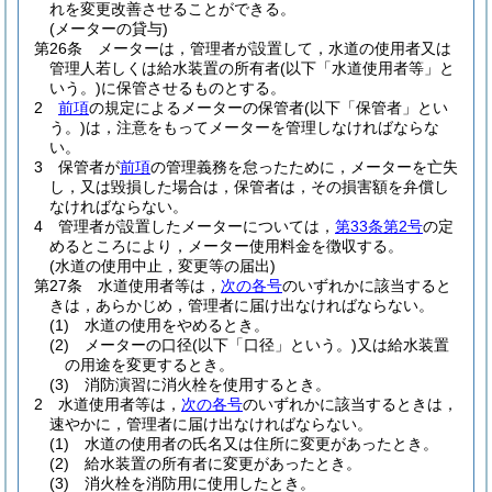
れを変更改善させることができる。
(メーターの貸与)
第26条
メーターは，管理者が設置して，水道の使用者又は
管理人若しくは給水装置の所有者
(以下「水道使用者等」と
いう。)
に保管させるものとする。
2
前項
の規定によるメーターの保管者
(以下「保管者」とい
う。)
は，注意をもってメーターを管理しなければならな
い。
3
保管者が
前項
の管理義務を怠ったために，メーターを亡失
し，又は毀損した場合は，保管者は，その損害額を弁償し
なければならない。
4
管理者が設置したメーターについては，
第33条第2号
の定
めるところにより，メーター使用料金を徴収する。
(水道の使用中止，変更等の届出)
第27条
水道使用者等は，
次の各号
のいずれかに該当すると
きは，あらかじめ，管理者に届け出なければならない。
(1)
水道の使用をやめるとき。
(2)
メーターの口径
(以下「口径」という。)
又は給水装置
の用途を変更するとき。
(3)
消防演習に消火栓を使用するとき。
2
水道使用者等は，
次の各号
のいずれかに該当するときは，
速やかに，管理者に届け出なければならない。
(1)
水道の使用者の氏名又は住所に変更があったとき。
(2)
給水装置の所有者に変更があったとき。
(3)
消火栓を消防用に使用したとき。