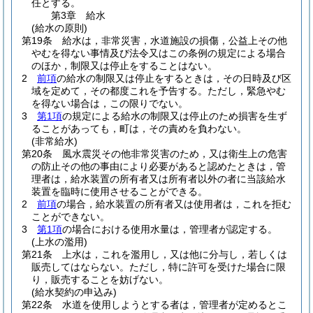
任とする。
第3章
給水
(給水の原則)
第19条
給水は，非常災害，水道施設の損傷，公益上その他
やむを得ない事情及び法令又はこの条例の規定による場合
のほか，制限又は停止をすることはない。
2
前項
の給水の制限又は停止をするときは，その日時及び区
域を定めて，その都度これを予告する。
ただし，緊急やむ
を得ない場合は，この限りでない。
3
第1項
の規定による給水の制限又は停止のため損害を生ず
ることがあっても，町は，その責めを負わない。
(非常給水)
第20条
風水震災その他非常災害のため，又は衛生上の危害
の防止その他の事由により必要があると認めたときは，管
理者は，給水装置の所有者又は所有者以外の者に当該給水
装置を臨時に使用させることができる。
2
前項
の場合，給水装置の所有者又は使用者は，これを拒む
ことができない。
3
第1項
の場合における使用水量は，管理者が認定する。
(上水の濫用)
第21条
上水は，これを濫用し，又は他に分与し，若しくは
販売してはならない。
ただし，特に許可を受けた場合に限
り，販売することを妨げない。
(給水契約の申込み)
第22条
水道を使用しようとする者は，管理者が定めるとこ