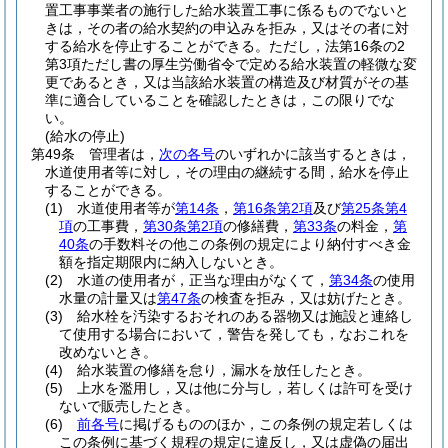
置工事事業者の施行した給水装置工事に係るものでないと
きは，その者の給水契約の申込みを拒み，又はその者に対
する給水を停止することができる。
ただし，法第16条の2
第3項ただし書の厚生労働省令で定める給水装置の軽微な変
更であるとき，又は当該給水装置の構造及び材質がその基
準に適合していることを確認したときは，この限りでな
い。
(給水の停止)
第49条
管理者は，
次の各号
のいずれかに該当するときは，
水道使用者等に対し，その理由の継続する間，給水を停止
することができる。
(1)
水道使用者等が
第14条
，
第16条第2項
及び
第25条第4
項
の工事費，
第30条第2項
の修繕費，
第33条
の料金，
第
40条
の手数料その他この条例の規定により納付すべき金
額を指定期限内に納入しないとき。
(2)
水道の使用者が，正当な理由がなくて，
第34条
の使用
水量の計量又は
第47条
の検査を拒み，又は妨げたとき。
(3)
給水栓を汚染するおそれのある器物又は施設と連絡し
て使用する場合において，警告を発しても，なおこれを
改めないとき。
(4)
給水装置の修繕を怠り，漏水を放任したとき。
(5)
上水を濫用し，又は他に分与し，若しくは許可を受け
ないで販売したとき。
(6)
前各号
に掲げるもののほか，この条例の規定若しくは
この条例に基づく規程の規定に違反し，又は虚偽の届出