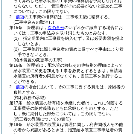
って算出した給水装置の工事費の概算額を予納しなければ
ならない。
ただし，管理者がその必要がないと認めた工事
については，この限りでない。
2
前項
の工事費の概算額は，工事竣工後に精算する。
(工事申込みの取消し)
第15条
管理者は，
次の各号
のいずれかに該当する場合にお
いては，工事の申込みを取り消したものとみなす。
(1)
指定期限内に工事費を納入せず，又は必要書類を提出
しないとき。
(2)
工事施行に際し申込者の責めに帰すべき事由により着
手できないとき。
(給水装置の変更等の工事)
第16条
管理者は，配水管の移転その他特別の理由によって
給水装置に変更を加える工事を必要とするときは，当該給
水装置の所有者の同意がなくても，当該工事を施行するこ
とができる。
2
前項
の場合において，その工事に要する費用は，原因者の
負担とする。
(権利義務の承継)
第17条
給水装置の所有権を承継した者は，これに付随する
工事費等の納付義務もともに承継したものとする。
ただ
し，既に納付した部分については，この限りでない。
(第三者の異議についての責任)
第18条
給水装置の設置又は管理に関し，利害関係人その他
の者から異議があるときは，指定給水装置工事申込者の責