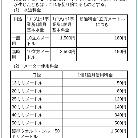
が生じたときは，これを切り捨てるものとする。
(1)
水道料金
用途
1戸又は1事
1戸又は1事
超過料金1立方メートル
業所1箇月
業所1箇月
につき
基本水量
基本料金
一般
10立方メー
1,500円
180円
用
トル
臨時
10立方メー
2,500円
180円
用
トル
(2)
メーター使用料金
口径
1個1箇月使用料金
13ミリメートル
50円
20ミリメートル
80円
25ミリメートル
120円
30ミリメートル
140円
40ミリメートル
340円
50ミリメートル
500円
縦型ウオルトマン型 50
1,500円
ミリメートル