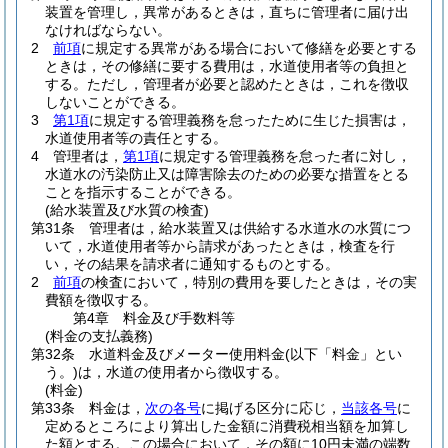
装置を管理し，異常があるときは，直ちに管理者に届け出
なければならない。
2
前項
に規定する異常がある場合において修繕を必要とする
ときは，その修繕に要する費用は，水道使用者等の負担と
する。
ただし，管理者が必要と認めたときは，これを徴収
しないことができる。
3
第1項
に規定する管理義務を怠ったために生じた損害は，
水道使用者等の責任とする。
4
管理者は，
第1項
に規定する管理義務を怠った者に対し，
水道水の汚染防止又は障害除去のための必要な措置をとる
ことを指示することができる。
(給水装置及び水質の検査)
第31条
管理者は，給水装置又は供給する水道水の水質につ
いて，水道使用者等から請求があったときは，検査を行
い，その結果を請求者に通知するものとする。
2
前項
の検査において，特別の費用を要したときは，その実
費額を徴収する。
第4章
料金及び手数料等
(料金の支払義務)
第32条
水道料金及びメーター使用料金
(以下「料金」とい
う。)
は，水道の使用者から徴収する。
(料金)
第33条
料金は，
次の各号
に掲げる区分に応じ，
当該各号
に
定めるところにより算出した金額に消費税相当額を加算し
た額とする。
この場合において，その額に10円未満の端数