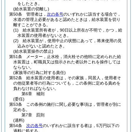
をしたとき。
(給水装置の切離し)
第50条
管理者は，
次の各号
のいずれかに該当する場合で，
水道の管理上必要があると認めたときは，給水装置を切り
離すことができる。
(1)
給水装置所有者が，90日以上所在が不明で，かつ，給
水装置の使用者がないとき。
(2)
給水装置が，使用中止の状態にあって，将来使用の見
込みがないと認めたとき。
(給水装置操作の禁止)
第51条
メーター，止水栓，消火栓その他特に定められた給
水装置は，町職員又は指示された者以外これを操作しては
ならない。
(家族等の行為に対する責任)
第52条
給水装置の使用者は，その家族，同居人，使用者そ
の他従業者等の行為についても，この条例に定める責めを
負わなければならない。
第6章
補則
(委任)
第53条
この条例の施行に関し必要な事項は，管理者が別に
定める。
第7章
罰則
(過料)
第54条
次の各号
のいずれかに該当する者は，5万円以下の
過料に処する。