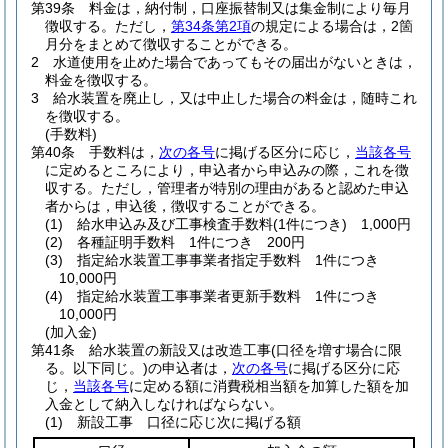
第39条
料金は，納付制，口座振替制又は集金制により毎月
徴収する。
ただし，
第34条第2項
の規定による場合は，2箇
月分をまとめて徴収することができる。
2
水道使用を止めた場合であってもその届出がないときは，
料金を徴収する。
3
給水装置を廃止し，又は中止した場合の料金は，随時これ
を徴収する。
(手数料)
第40条
手数料は，
次の各号
に掲げる区分に応じ，
当該各号
に定めるところにより，申込者から申込みの際，これを徴
収する。
ただし，管理者が特別の理由があると認めた申込
者からは，申込後，徴収することができる。
(1)
給水申込み及び工事検査手数料
(1件につき)
1,000円
(2)
各種証明手数料 1件につき 200円
(3)
指定給水装置工事事業者指定手数料 1件につき
10,000円
(4)
指定給水装置工事事業者更新手数料 1件につき
10,000円
(加入金)
第41条
給水装置の新設又は改造工事
(口径を増す場合に限
る。以下同じ。)
の申込者は，
次の各号
に掲げる区分に応
じ，
当該各号
に定める額に消費税相当額を加算した額を加
入金として納入しなければならない。
(1)
新設工事 口径に応じ次に掲げる額