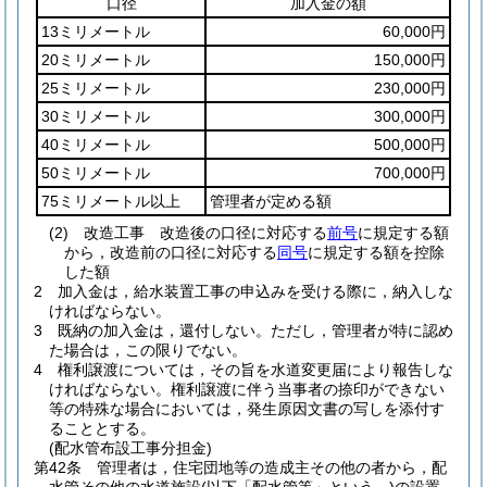
口径
加入金の額
13ミリメートル
60,000円
20ミリメートル
150,000円
25ミリメートル
230,000円
30ミリメートル
300,000円
40ミリメートル
500,000円
50ミリメートル
700,000円
75ミリメートル以上
管理者が定める額
(2)
改造工事 改造後の口径に対応する
前号
に規定する額
から，改造前の口径に対応する
同号
に規定する額を控除
した額
2
加入金は，給水装置工事の申込みを受ける際に，納入しな
ければならない。
3
既納の加入金は，還付しない。
ただし，管理者が特に認め
た場合は，この限りでない。
4
権利譲渡については，その旨を水道変更届により報告しな
ければならない。
権利譲渡に伴う当事者の捺印ができない
等の特殊な場合においては，発生原因文書の写しを添付す
ることとする。
(配水管布設工事分担金)
第42条
管理者は，住宅団地等の造成主その他の者から，配