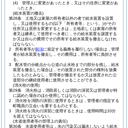
(4)
管理人に変更があったとき，又はその住所に変更があ
ったとき。
(給水装置の撤去)
第28条
土地又は家屋の所有者以外の者で給水装置を設置
し，又は使用するもの
(以下「所有者等」という。)
がその
住所又は居所を変更するときは，土地若しくは家屋の所有
者又は継承して使用すべき者に，その給水装置を譲渡する
か又は自らの費用でその所有する給水装置を撤去しなけれ
ばならない。
2
所有者等が
前項
に規定する義務を履行しない場合は，管理
者が給水装置を撤去し，その費用は，所有者等に負担させ
る。
3
配水管の分岐点から公道の止水栓までの部分を残し，給水
装置を撤去した場合は，その放置された部分の権利を放棄
したものとみなし，管理者が撤去するか又は放置された公
道部分の継続使用者に使用させることができる。
(消火栓の使用)
第29条
消火栓は，消防若しくは消防の演習又は管理者が特
に認めた場合のほか使用してはならない。
2
消火栓を消防の演習に使用するときは，管理者の指定する
町職員の立会いを要するものとする。
3
消火栓を消火の演習に使用するときは，使用時間は10分
を超えてはならない。
(水道使用者等の管理上の責任)
第30条
水道使用者等は，水の汚染又は漏水しないよう給水