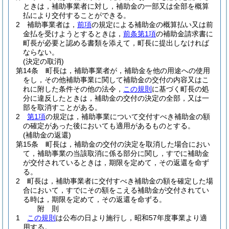
ときは，補助事業者に対し，補助金の一部又は全部を概算
払により交付することができる。
2
補助事業者は，
前項
の規定による補助金の概算払い又は前
金払を受けようとするときは，
前条第1項
の補助金請求書に
町長が必要と認める書類を添えて，町長に提出しなければ
ならない。
(決定の取消)
第14条
町長は，補助事業者が，補助金を他の用途への使用
をし，その他補助事業に関して補助金の交付の内容又はこ
れに附した条件その他の法令，
この規則
に基づく町長の処
分に違反したときは，補助金の交付の決定の全部，又は一
部を取消すことがある。
2
第1項
の規定は，補助事業について交付すべき補助金の額
の確定があった後においても適用があるものとする。
(補助金の返還)
第15条
町長は，補助金の交付の決定を取消した場合におい
て，補助事業の当該取消に係る部分に関し，すでに補助金
が交付されているときは，期限を定めて，その返還を命ず
る。
2
町長は，補助事業者に交付すべき補助金の額を確定した場
合において，すでにその額をこえる補助金が交付されてい
る時は，期限を定めて，その返還を命ずる。
附
則
1
この規則
は公布の日より施行し，昭和57年度事業より適
用する。