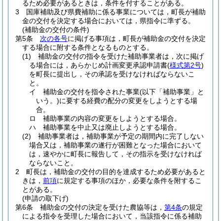
るため必要があるときは，条件を付することがある。
3
国庫補助及び県費補助に係る事業については，町長が補助
金の交付を決定する場合においては，県指令に準ずる。
(補助金の交付の条件)
第5条
次の各号
に掲げる事項は，町長が補助金の交付を決定
する場合に附する条件となるものとする。
(1)
補助金の交付の指令を受けた補助事業者は，次に掲げ
る場合には，あらかじめ計画変更承認申請書
(
様式第2号
)
を町長に提出し，その承認を受けなければならないこ
と。
イ
補助金の交付を指令された事業
(以下「補助事業」と
いう。)
に要する経費の配分の変更をしようとする場
合。
ロ
補助事業の内容の変更をしようとする場合。
ハ
補助事業を中止又は廃止しようとする場合。
(2)
補助事業者は，補助事業が予定の期間内に完了しない
場合又は，補助事業の遂行が困難となった場合において
は，速やかに町長に報告して，その指示を受けなければ
ならないこと。
2
町長は，補助金の交付の目的を達成するため必要があると
きは，
前項
に規定する事項のほか，必要な条件を附するこ
とがある。
(申請の取下げ)
第6条
補助金の交付の決定を受けた農協等は，
第4条
の規定
による指令を受理した場合において，当該指令に係る補助