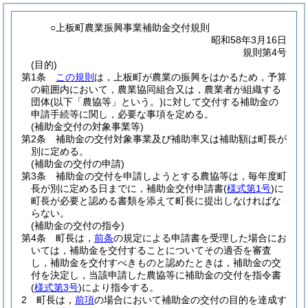
○上板町農業振興事業補助金交付規則
昭和58年3月16日
規則第4号
(目的)
第1条
この規則
は，上板町が農業の振興をはかるため，予算
の範囲内において，農業協同組合又は，農業者が組織する
団体
(以下「農協等」という。)
に対して交付する補助金の
申請手続等に関し，必要な事項を定める。
(補助金交付の対象事業等)
第2条
補助金の交付対象事業及び補助率又は補助額は町長が
別に定める。
(補助金の交付の申請)
第3条
補助金の交付を申請しようとする農協等は，毎年度町
長が別に定める日までに，補助金交付申請書
(
様式第1号
)
に
町長が必要と認める書類を添えて町長に提出しなければな
らない。
(補助金の交付の指令)
第4条
町長は，
前条
の規定による申請書を受理した場合にお
いては，補助金を交付することについてその適否を審査
し，補助金を交付すべきものと認めたときは，補助金の交
付を決定し，当該申請した農協等に補助金の交付を指令書
(
様式第3号
)
により指令する。
2
町長は，
前項
の場合において補助金の交付の目的を達成す