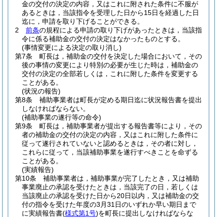
金の交付の決定の内容，又はこれに附された条件に不服が
あるときは，当該指令を受理した日から15日を経過した日
迄に，申請を取り下げることができる。
2
前条
の規程による申請の取り下げがあったときは，当該指
令に係る補助金の交付の決定はなかったものとする。
(事情変更による決定の取り消し)
第7条
町長は，補助金の交付を決定した場合において，その
後の事情の変更により特別の必要が生じた時は，補助金の
交付の決定の全部若しくは，これに附した条件を変更する
ことがある。
(状況の報告)
第8条
補助事業者は町長が定める期日迄に状況報告書を提出
しなければならない。
(補助事業の遂行等の命令)
第9条
町長は，補助事業者が提出する報告書等により，その
者の補助金の交付の決定の内容，又はこれに附した条件に
従って遂行されていないと認めるときは，その者に対し，
これらに従って，当該補助事業を遂行すべきことを命ずる
ことがある。
(実績報告)
第10条
補助事業者は，補助事業が完了したとき，又は補助
事業廃止の承認を受けたときは，当該完了の日，若しくは
当該廃止の承認を受けた日から20日以内，又は補助金の交
付の指令を受けた年度の3月31日のいずれか早い期日まで
に実績報告書
(
様式第1号
)
を町長に提出しなければならな