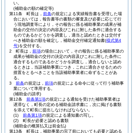
い。
(補助金の額の確定等)
第11条
町長は，
前条
の規定による実績報告書を受理した場
合においては，報告書等の書類の審査及び必要に応じて行
う現地調査等により，その報告に係る補助事業の成果が補
助金の交付の決定の内容及びこれに附した条件に適合する
ものであるかどうかを調査し，適当と認めたときは交付す
べき補助金の額を確定し，補助金交付確定通知書
(
様式第4
号
)
を交付する。
2
町長は，
前項
の場合において，その報告に係る補助事業の
成果が補助金の交付の決定の内容及びこれに附した条件に
適合するものであるかどうかを調査し，適合しないと認め
るときは，当該補助事業につき，これに適合させるための
措置をとるべきことを当該補助事業者に命ずることがあ
る。
3
前条
の規定は，
前項
の規定による命令に従って行う補助事
業について準用する。
(補助金の請求)
第12条
前条第1項
の規定による通知を受けた補助事業者は
遅滞なく，町長の定める補助金請求書に，次に掲げる書類
を添えて町長に提出しなければならない。
(1)
前条第1項
の規定による通知書の写し。
(2)
町長が必要と認める書類
(補助金の概算払又は前金払)
第13条
町長は，補助事業の完了前においても必要と認める