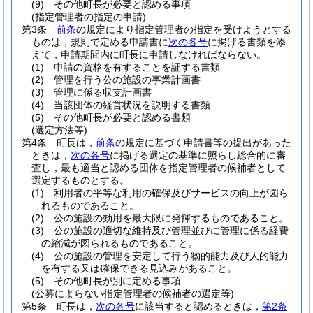
(9)
その他町長が必要と認める事項
(指定管理者の指定の申請)
第3条
前条
の規定により指定管理者の指定を受けようとする
ものは，規則で定める申請書に
次の各号
に掲げる書類を添
えて，申請期間内に町長に申請しなければならない。
(1)
申請の資格を有することを証する書類
(2)
管理を行う公の施設の事業計画書
(3)
管理に係る収支計画書
(4)
当該団体の経営状況を説明する書類
(5)
その他町長が必要と認める書類
(選定方法等)
第4条
町長は，
前条
の規定に基づく申請書等の提出があった
ときは，
次の各号
に掲げる選定の基準に照らし総合的に審
査し，最も適当と認める団体を指定管理者の候補者として
選定するものとする。
(1)
利用者の平等な利用の確保及びサービスの向上が図ら
れるものであること。
(2)
公の施設の効用を最大限に発揮するものであること。
(3)
公の施設の適切な維持及び管理並びに管理に係る経費
の縮減が図られるものであること。
(4)
公の施設の管理を安定して行う物的能力及び人的能力
を有する又は確保できる見込みがあること。
(5)
その他町長が別に定める事項
(公募によらない指定管理者の候補者の選定等)
第5条
町長は，
次の各号
に該当すると認めるときは，
第2条