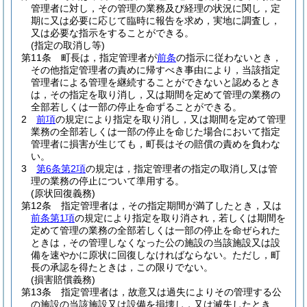
管理者に対し，その管理の業務及び経理の状況に関し，定
期に又は必要に応じて臨時に報告を求め，実地に調査し，
又は必要な指示をすることができる。
(指定の取消し等)
第11条
町長は，指定管理者が
前条
の指示に従わないとき，
その他指定管理者の責めに帰すべき事由により，当該指定
管理者による管理を継続することができないと認めるとき
は，その指定を取り消し，又は期間を定めて管理の業務の
全部若しくは一部の停止を命ずることができる。
2
前項
の規定により指定を取り消し，又は期間を定めて管理
業務の全部若しくは一部の停止を命じた場合において指定
管理者に損害が生じても，町長はその賠償の責めを負わな
い。
3
第6条第2項
の規定は，指定管理者の指定の取消し又は管
理の業務の停止について準用する。
(原状回復義務)
第12条
指定管理者は，その指定期間が満了したとき，又は
前条第1項
の規定により指定を取り消され，若しくは期間を
定めて管理の業務の全部若しくは一部の停止を命ぜられた
ときは，その管理しなくなった公の施設の当該施設又は設
備を速やかに原状に回復しなければならない。
ただし，町
長の承認を得たときは，この限りでない。
(損害賠償義務)
第13条
指定管理者は，故意又は過失によりその管理する公
の施設の当該施設又は設備を損壊し，又は滅失したとき