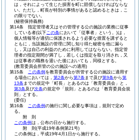
は，それによって生じた損害を町に賠償しなければならな
い。
ただし，町長が特別の事情があると認めるときは，こ
の限りでない。
(秘密保持義務)
第14条
指定管理者又はその管理する公の施設の業務に従事
している者
(以下
この条
において「従事者」という。)
は，
個人情報等が適切に保護されるよう必要な措置を講ずると
ともに，当該施設の管理に関し知り得た秘密を他に漏ら
し，又は自己の利益のために利用してはならない。
指定管
理者の指定期間が満了し，若しくは指定を取り消され，又
は従事者の職務を退いた後においても，同様とする。
(教育委員会所管の公の施設への適用)
第15条
この条例
を教育委員会が所管する公の施設に適用す
る場合においては，
第2条
から
第7条
まで及び
第9条
から
第
13条
までの規定中「町長」とあるのは「教育委員会」と，
第3条
及び
次条
の規定中「規則」とあるのは「教育委員会規
則」とする。
(委任)
第16条
この条例
の施行に関し必要な事項は，規則で定め
る。
附
則
この条例
は，公布の日から施行する。
附
則
(平成19年
条例第21号)
この条例は，平成19年4月1日から施行する。