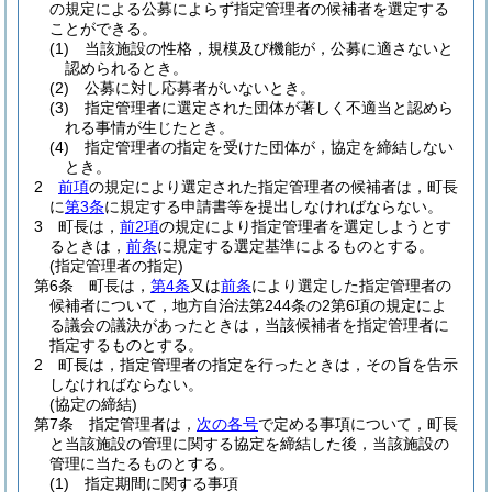
の規定による公募によらず指定管理者の候補者を選定する
ことができる。
(1)
当該施設の性格，規模及び機能が，公募に適さないと
認められるとき。
(2)
公募に対し応募者がいないとき。
(3)
指定管理者に選定された団体が著しく不適当と認めら
れる事情が生じたとき。
(4)
指定管理者の指定を受けた団体が，協定を締結しない
とき。
2
前項
の規定により選定された指定管理者の候補者は，町長
に
第3条
に規定する申請書等を提出しなければならない。
3
町長は，
前2項
の規定により指定管理者を選定しようとす
るときは，
前条
に規定する選定基準によるものとする。
(指定管理者の指定)
第6条
町長は，
第4条
又は
前条
により選定した指定管理者の
候補者について，地方自治法第244条の2第6項の規定によ
る議会の議決があったときは，当該候補者を指定管理者に
指定するものとする。
2
町長は，指定管理者の指定を行ったときは，その旨を告示
しなければならない。
(協定の締結)
第7条
指定管理者は，
次の各号
で定める事項について，町長
と当該施設の管理に関する協定を締結した後，当該施設の
管理に当たるものとする。
(1)
指定期間に関する事項