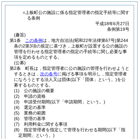
○上板町公の施設に係る指定管理者の指定手続等に関す
る条例
平成18年6月27日
条例第19号
(趣旨)
第1条
この条例
は，地方自治法
(昭和22年法律第67号)
第244
条の2第3項の規定に基づき，上板町が設置する公の施設の
管理を行わせる指定管理者の指定の手続等に関し必要な事
項を定めるものとする。
(公募)
第2条
町長は，指定管理者に公の施設の管理を行わせようと
するときは，
次の各号
に掲げる事項を明示し，指定管理者
になろうとする法人又は団体
(以下「団体」という。)
を公
募するものとする。
(1)
公の施設の概要
(2)
申請の資格
(3)
申請受付期間
(以下「申請期間」という。)
(4)
選定の基準
(5)
業務の範囲
(6)
管理の基準
(7)
利用料金に関する事項
(8)
指定管理者を指定して管理を行わせる期間
(以下「指
定期間」という。)