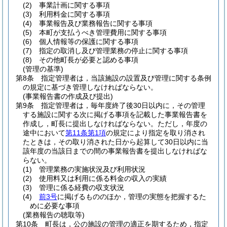
(2)
事業計画に関する事項
(3)
利用料金に関する事項
(4)
事業報告及び業務報告に関する事項
(5)
本町が支払うべき管理費用に関する事項
(6)
個人情報等の保護に関する事項
(7)
指定の取消し及び管理業務の停止に関する事項
(8)
その他町長が必要と認める事項
(管理の基準)
第8条
指定管理者は，当該施設の設置及び管理に関する条例
の規定に基づき管理しなければならない。
(事業報告書の作成及び提出)
第9条
指定管理者は，毎年度終了後30日以内に，その管理
する施設に関する次に掲げる事項を記載した事業報告書を
作成し，町長に提出しなければならない。
ただし，年度の
途中において
第11条第1項
の規定により指定を取り消され
たときは，その取り消された日から起算して30日以内に当
該年度の当該日までの間の事業報告書を提出しなければな
らない。
(1)
管理業務の実施状況及び利用状況
(2)
使用料又は利用に係る料金の収入の実績
(3)
管理に係る経費の収支状況
(4)
前3号
に掲げるもののほか，管理の実態を把握するた
めに必要な事項
(業務報告の聴取等)
第10条
町長は，公の施設の管理の適正を期するため，指定