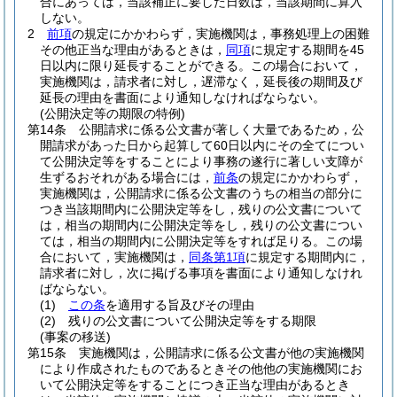
合にあっては，当該補正に要した日数は，当該期間に算入
しない。
2
前項
の規定にかかわらず，実施機関は，事務処理上の困難
その他正当な理由があるときは，
同項
に規定する期間を45
日以内に限り延長することができる。
この場合において，
実施機関は，請求者に対し，遅滞なく，延長後の期間及び
延長の理由を書面により通知しなければならない。
(公開決定等の期限の特例)
第14条
公開請求に係る公文書が著しく大量であるため，公
開請求があった日から起算して60日以内にその全てについ
て公開決定等をすることにより事務の遂行に著しい支障が
生ずるおそれがある場合には，
前条
の規定にかかわらず，
実施機関は，公開請求に係る公文書のうちの相当の部分に
つき当該期間内に公開決定等をし，残りの公文書について
は，相当の期間内に公開決定等をし，残りの公文書につい
ては，相当の期間内に公開決定等をすれば足りる。
この場
合において，実施機関は，
同条第1項
に規定する期間内に，
請求者に対し，次に掲げる事項を書面により通知しなけれ
ばならない。
(1)
この条
を適用する旨及びその理由
(2)
残りの公文書について公開決定等をする期限
(事案の移送)
第15条
実施機関は，公開請求に係る公文書が他の実施機関
により作成されたものであるときその他他の実施機関にお
いて公開決定等をすることにつき正当な理由があるとき