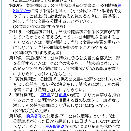
(公益上の理由による裁量的公開)
第10条
実施機関は，公開請求に係る公文書に非公開情報
(
第
8条第7号
に掲げる情報を除く。)
が記録されている場合であ
っても，公益上特に必要があると認めるときは，請求者に
対し，当該公文書を公開することができる。
(公文書の存否に関する情報)
第11条
公開請求に対し，当該公開請求に係る公文書が存在
しているか否かを答えるだけで，非公開情報を公開するこ
ととなるときは，実施機関は，当該公文書の存否を明らか
にしないで，当該公開請求を拒否することができる。
(公開請求に対する決定等)
第12条
実施機関は，公開請求に係る公文書の全部又は一部
を公開するときは，その旨の決定をし，請求者に対し，そ
の旨及び公開の実施に関し，実施機関が定める事項を書面
により通知しなければならない。
2
実施機関は，公開請求に係る公文書の全部を公開しないと
きは，公開をしない旨の決定をし，請求者に対し，その旨
を書面により通知しなければならない。
3
実施機関は，
第7条
又は
前条
の規定により公開請求を拒否
するときは，公開請求を拒否する旨の決定をし，請求者に
対し，その旨を書面により通知しなければならない。
(公開決定等の期限)
第13条
前条各項
の決定
(以下「公開決定等」という。)
は，
公開請求があった日から起算して15日以内にしなければな
らない。
ただし，
第6条第2項
の規定により補正を求めた場