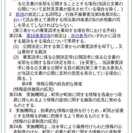
る公文書の全部を公開することとする場合
(当該公文書の
公開について反対意見書が提出されている場合を除く。)
2
前項
の規定による諮問は，行政不服審査法第9条第3項に
おいて読み替えて適用する同法第29条第2項の弁明書の写
しを添えてしなければならない。
(第三者からの審査請求を棄却する場合等における手続)
第22条
第16条第3項
の規定は，
次の各号
のいずれかに該当
する裁決をする場合について準用する。
(1)
公開決定に対する第三者からの審査請求を却下し，又
は棄却する裁決
(2)
審査請求に係る公開決定等
(公開請求に係る公文書の
全部を公開する旨の決定を除く。)
を変更し，当該審査請
求に係る公文書を公開する旨の裁決
(第三者である参加人
が当該公文書の公開に反対の意思を表示している場合に
限る。)
第4章
情報公開の総合的な推進
(情報提供施策の拡充)
第23条
実施機関は，町民が町政に関する情報を迅速かつ容
易に得られるよう情報の提供に関する施策の拡充に努める
ものとする。
2
実施機関は，効果的な情報の提供を行うため，町民が必要
とする情報を的確に把握するよう努めるものとする。
(情報の公表制度の拡充)
第24条
実施機関は，法令等により義務付けられた情報の公
表制度のほか，町民に必要な町政に関する情報の公表制度