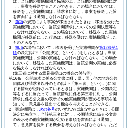
は，当該他の実施機関と協議の上，当該他の実施機関に対
し，事案を移送することができる。
この場合においては，
移送をした実施機関は，請求者に対し，事案を移送した旨
を書面により通知しなければならない。
2
前項
の規定により事案が移送されたときは，移送を受けた
実施機関において，当該公開請求についての公開決定等を
しなければならない。
この場合において，移送をした実施
機関が移送前にした行為は，移送を受けた実施機関がした
ものとみなす。
3
前項
の場合において，移送を受けた実施機関が
第12条第1
項
の決定
(以下「公開決定」という。)
をしたときは，当該
実施機関は，公開の実施をしなければならない。
この場合
において，移送をした実施機関は，当該公開の実施に必要
な協力をしなければならない。
(第三者に対する意見書提出の機会の付与等)
第16条
公開請求に係る公文書に町，県，国，他の地方公共
団体及び請求者以外のもの
(以下「第三者」という。)
に関
する情報が記録されているときは，実施機関は，公開決定
等をするに当たって，当該情報に係る第三者に対し，公開
請求に係る公文書の表示その他実施機関が定める事項を通
知して，意見書を提出する機会を与えることができる。
2
実施機関は，
次の各号
のいずれかに該当するときは，公開
決定に先立ち，当該第三者に対し，公開請求に係る公文書
の表示その他実施機関が定める事項を書面により通知し
て，意見書を提出する機会を与えなければならない。
ただ