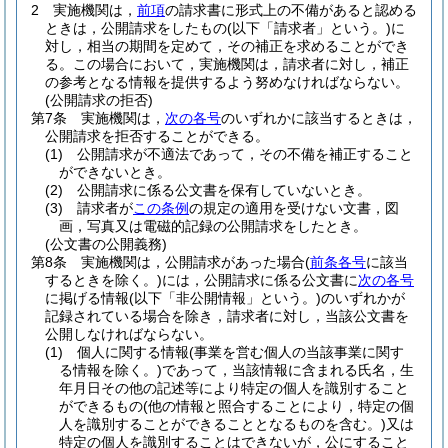
2
実施機関は，
前項
の請求書に形式上の不備があると認める
ときは，公開請求をしたもの
(以下「請求者」という。)
に
対し，相当の期間を定めて，その補正を求めることができ
る。
この場合において，実施機関は，請求者に対し，補正
の参考となる情報を提供するよう努めなければならない。
(公開請求の拒否)
第7条
実施機関は，
次の各号
のいずれかに該当するときは，
公開請求を拒否することができる。
(1)
公開請求が不適法であって，その不備を補正すること
ができないとき。
(2)
公開請求に係る公文書を保有していないとき。
(3)
請求者が
この条例
の規定の適用を受けない文書，図
画，写真又は電磁的記録の公開請求をしたとき。
(公文書の公開義務)
第8条
実施機関は，公開請求があった場合
(
前条各号
に該当
するときを除く。)
には，公開請求に係る公文書に
次の各号
に掲げる情報
(以下「非公開情報」という。)
のいずれかが
記録されている場合を除き，請求者に対し，当該公文書を
公開しなければならない。
(1)
個人に関する情報
(事業を営む個人の当該事業に関す
る情報を除く。)
であって，当該情報に含まれる氏名，生
年月日その他の記述等により特定の個人を識別すること
ができるもの
(他の情報と照合することにより，特定の個
人を識別することができることとなるものを含む。)
又は
特定の個人を識別することはできないが，公にすること