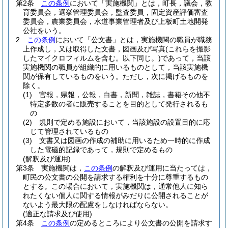
第2条
この条例
において「実施機関」とは，町長，議会，教
育委員会，選挙管理委員会，監査委員，固定資産評価審査
委員会，農業委員会，水道事業管理者及び上板町土地開発
公社をいう。
2
この条例
において「公文書」とは，実施機関の職員が職務
上作成し，又は取得した文書，図画及び写真
(これらを撮影
したマイクロフィルムを含む。以下同じ。)
であって，当該
実施機関の職員が組織的に用いるものとして，当該実施機
関が保有しているものをいう。
ただし，次に掲げるものを
除く。
(1)
官報，県報，公報，白書，新聞，雑誌，書籍その他不
特定多数の者に販売することを目的として発行されるも
の
(2)
規則で定める施設において，当該施設の設置目的に応
じて管理されているもの
(3)
文書又は図画の作成の補助に用いるため一時的に作成
した電磁的記録であって，規則で定めるもの
(解釈及び運用)
第3条
実施機関は，
この条例
の解釈及び運用に当たっては，
町民の公文書の公開を請求する権利を十分に尊重するもの
とする。
この場合において，実施機関は，通常他人に知ら
れたくない個人に関する情報がみだりに公開されることが
ないよう最大限の配慮をしなければならない。
(適正な請求及び使用)
第4条
この条例
の定めるところにより公文書の公開を請求す