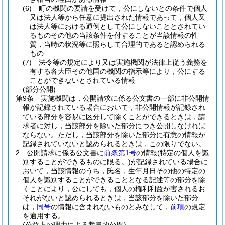
(6)
町の機関の要請を受けて，公にしないとの条件で個人
又は法人等から任意に提出された情報であって，個人又
は法人等における通例として公にしないこととされてい
るものその他の当該条件を付することが当該情報の性
質，当時の状況等に照らして合理的であると認められる
もの
(7)
法令等の規定により又は実施機関が法律上従う義務を
有する各大臣その他国の機関の指示等により，公にする
ことができないとされている情報
(部分公開)
第9条
実施機関は，公開請求に係る公文書の一部に非公開情
報が記録されている場合において，非公開情報が記録され
ている部分を容易に区分して除くことができるときは，請
求者に対し，当該部分を除いた部分につき公開しなければ
ならない。
ただし，当該部分を除いた部分に有意の情報が
記録されていないと認められるときは，この限りでない。
2
公開請求に係る公文書に
前条第1号
の情報
(特定の個人を識
別することができるものに限る。)
が記録されている場合に
おいて，当該情報のうち，氏名，生年月日その他の特定の
個人を識別することができることとなる記述等の部分を除
くことにより，公にしても，個人の権利利益が害されるお
それがないと認められるときは，当該部分を除いた部分
は，
同号
の情報に含まれないものとみなして，
前項
の規定
を適用する。