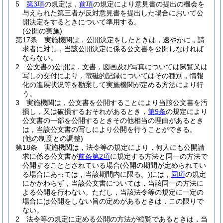
5
第3項
の規定は，
前項
の規定により意見書の提出の機会を
与えられた第三者が反対意見書を提出した場合において公
開決定をするときについて準用する。
(公開の実施)
第17条
実施機関は，公開決定をしたときは，速やかに，請
求者に対し，当該公開決定に係る公文書を公開しなければ
ならない。
2
公文書の公開は，文書，図画及び写真については閲覧又は
写しの交付により，電磁的記録についてはその種別，情報
化の進展状況等を勘案して実施機関が定める方法により行
う。
3
実施機関は，公文書を公開することにより当該公文書を汚
損し，又は破損するおそれがあるとき，
第9条
の規定により
公文書の一部を公開するときその他相当の理由があるとき
は，当該公文書の写しにより公開を行うことができる。
(他の制度との調整)
第18条
実施機関は，法令等の規定により，何人にも公開請
求に係る公文書が
前条第2項
に規定する方法と同一の方法で
公開することとされている場合
(公開の期間が定められてい
る場合にあっては，当該期間内に限る。)
には，
同項
の規定
にかかわらず，当該公文書については，当該同一の方法に
よる公開を行わない。
ただし，当該法令等の規定に一定の
場合には公開をしない旨の定めがあるときは，この限りで
ない。
2
法令等の規定に定める公開の方法が縦覧であるときは，当