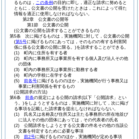
るものは，
この条例
の目的に即し，適正な請求に努めると
ともに，公文書の公開を受けたときは，これによって得た
情報を適正に使用しなければならない。
第2章
公文書の公開等
第1節
公文書の公開
(公文書の公開を請求することができるもの)
第5条
次に掲げるものは，実施機関に対して，公文書の公開
(
第5号
に掲げるものにあっては，そのものの有する利害関
係に係る公文書の公開に限る。)
を請求することができる。
(1)
町内に住所を有する者
(2)
町内に事務所又は事業所を有する個人及び法人その他
の団体
(3)
町内の事務所又は事業所に勤務する者
(4)
町内の学校に在学する者
(5)
前各号
に掲げるもののほか，実施機関が行う事務又は
事業に利害関係を有するもの
(公開請求の方法)
第6条
前条
の規定による公開の請求
(以下「公開請求」とい
う。)
をしようとするものは，実施機関に対して，次に掲げ
る事項を記載した請求書を提出しなければならない。
(1)
氏名又は名称及び住所又は主たる事務所の所在地並び
に法人その他の団体にあっては，その代表者の氏名
(2)
公開請求をしようとする公文書の件名その他の当該公
文書を特定するために必要な事項
(3)
前2号
に掲げるもののほか，実施機関が定める事項