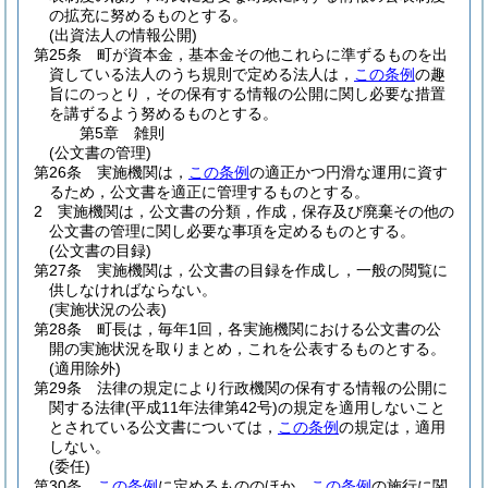
の拡充に努めるものとする。
(出資法人の情報公開)
第25条
町が資本金，基本金その他これらに準ずるものを出
資している法人のうち規則で定める法人は，
この条例
の趣
旨にのっとり，その保有する情報の公開に関し必要な措置
を講ずるよう努めるものとする。
第5章
雑則
(公文書の管理)
第26条
実施機関は，
この条例
の適正かつ円滑な運用に資す
るため，公文書を適正に管理するものとする。
2
実施機関は，公文書の分類，作成，保存及び廃棄その他の
公文書の管理に関し必要な事項を定めるものとする。
(公文書の目録)
第27条
実施機関は，公文書の目録を作成し，一般の閲覧に
供しなければならない。
(実施状況の公表)
第28条
町長は，毎年1回，各実施機関における公文書の公
開の実施状況を取りまとめ，これを公表するものとする。
(適用除外)
第29条
法律の規定により行政機関の保有する情報の公開に
関する法律
(平成11年法律第42号)
の規定を適用しないこと
とされている公文書については，
この条例
の規定は，適用
しない。
(委任)
第30条
この条例
に定めるもののほか，
この条例
の施行に関