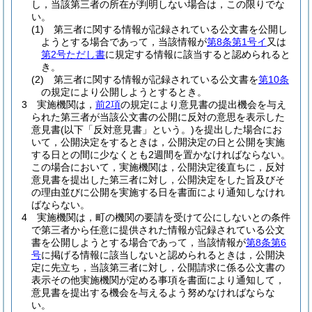
し，当該第三者の所在が判明しない場合は，この限りでな
い。
(1)
第三者に関する情報が記録されている公文書を公開し
ようとする場合であって，当該情報が
第8条第1号イ
又は
第2号ただし書
に規定する情報に該当すると認められると
き。
(2)
第三者に関する情報が記録されている公文書を
第10条
の規定により公開しようとするとき。
3
実施機関は，
前2項
の規定により意見書の提出機会を与え
られた第三者が当該公文書の公開に反対の意思を表示した
意見書
(以下「反対意見書」という。)
を提出した場合にお
いて，公開決定をするときは，公開決定の日と公開を実施
する日との間に少なくとも2週間を置かなければならない。
この場合において，実施機関は，公開決定後直ちに，反対
意見書を提出した第三者に対し，公開決定をした旨及びそ
の理由並びに公開を実施する日を書面により通知しなけれ
ばならない。
4
実施機関は，町の機関の要請を受けて公にしないとの条件
で第三者から任意に提供された情報が記録されている公文
書を公開しようとする場合であって，当該情報が
第8条第6
号
に掲げる情報に該当しないと認められるときは，公開決
定に先立ち，当該第三者に対し，公開請求に係る公文書の
表示その他実施機関が定める事項を書面により通知して，
意見書を提出する機会を与えるよう努めなければならな
い。