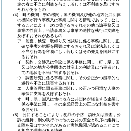
定の者に不当に利益を与え，若しくは不利益を及ぼすお
それがあるもの
(4)
町の機関，県の機関，国の機関及び他の地方公共団体
の機関が行う事務又は事業に関する情報であって，公に
することにより，次に掲げるおそれその他当該事務又は
事業の性質上，当該事務又は事業の適性な執行に支障を
及ぼすおそれがあるもの
ア
監査，検査，取締り又は試験に係る事務に関し，正
確な事実の把握を困難にするおそれ又は違法若しくは
不当な行為を容易にし，若しくはその発見を困難にす
るおそれ
イ
契約，交渉又は争訟に係る事務に関し，町，県，国
又は他の地方公共団体の財産上の利益又は当事者とし
ての地位を不当に害するおそれ
ウ
調査研究に係る事務に関し，その公正かつ能率的な
遂行を不当に阻害するおそれ
エ
人事管理に関る事務に関し，公正かつ円滑な人事の
確保に支障を及ぼすおそれ
オ
町，県，国又は他の地方公共団体が経営する企業に
係る事業に関し，その企業経営上の正当な利益を害す
るおそれ
(5)
公にすることにより，犯罪の予防，鎮圧又は捜査，公
訴の維持，刑の執行その他の公共の安全と秩序の維持に
支障を及ぼすおそれがあると実施機関が認めることにつ
き相当の理由がある情報