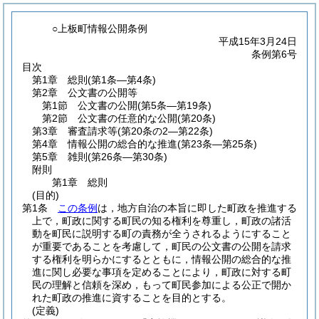
○上板町情報公開条例
平成15年3月24日
条例第6号
目次
第1章
総則
(第1条―第4条)
第2章
公文書の公開等
第1節
公文書の公開
(第5条―第19条)
第2節
公文書の任意的な公開
(第20条)
第3章
審査請求等
(第20条の2―第22条)
第4章
情報公開の総合的な推進
(第23条―第25条)
第5章
雑則
(第26条―第30条)
附則
第1章
総則
(目的)
第1条
この条例
は，地方自治の本旨に即した町政を推進する
上で，町政に関する町民の知る権利を尊重し，町政の諸活
動を町民に説明する町の責務が全うされるようにすること
が重要であることを考慮して，町民の公文書の公開を請求
する権利を明らかにするとともに，情報公開の総合的な推
進に関し必要な事項を定めることにより，町政に対する町
民の理解と信頼を深め，もって町民参加による公正で開か
れた町政の推進に資することを目的とする。
(定義)