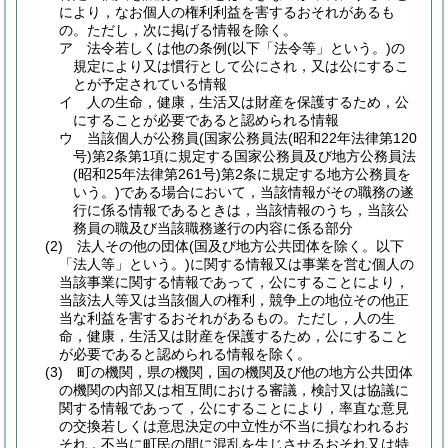
により，なお個人の権利利益を害するおそれがあるも
の。
ただし，次に掲げる情報を除く。
ア
法令若しくは他の条例
(以下「法令等」という。)
の
規定により又は慣行として公にされ，又は公にするこ
とが予定されている情報
イ
人の生命，健康，生活又は財産を保護するため，公
にすることが必要であると認められる情報
ウ
当該個人が公務員
(国家公務員法
(昭和22年法律第120
号)
第2条第1項に規定する国家公務員及び地方公務員法
(昭和25年法律第261号)
第2条に規定する地方公務員を
いう。)
である場合において，当該情報がその職務の遂
行に係る情報であるときは，当該情報のうち，当該公
務員の職及び当該職務遂行の内容に係る部分
(2)
法人その他の団体
(国及び地方公共団体を除く。以下
「法人等」という。)
に関する情報又は事業を営む個人の
当該事業に関する情報であって，公にすることにより，
当該法人等又は当該個人の権利，競争上の地位その他正
当な利益を害するおそれがあるもの。
ただし，人の生
命，健康，生活又は財産を保護するため，公にすること
が必要であると認められる情報を除く。
(3)
町の機関，県の機関，国の機関及び他の地方公共団体
の機関の内部又は相互間における審議，検討又は協議に
関する情報であって，公にすることにより，率直な意見
の交換若しくは意思決定の中立性が不当に損なわれるお
それ，不当に町民の間に混乱を生じさせるおそれ又は特