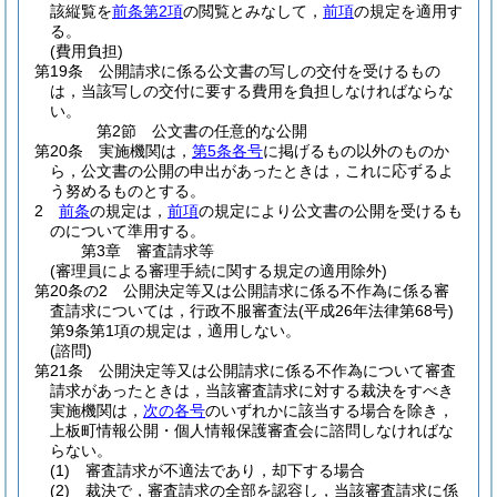
該縦覧を
前条第2項
の閲覧とみなして，
前項
の規定を適用す
る。
(費用負担)
第19条
公開請求に係る公文書の写しの交付を受けるもの
は，当該写しの交付に要する費用を負担しなければならな
い。
第2節
公文書の任意的な公開
第20条
実施機関は，
第5条各号
に掲げるもの以外のものか
ら，公文書の公開の申出があったときは，これに応ずるよ
う努めるものとする。
2
前条
の規定は，
前項
の規定により公文書の公開を受けるも
のについて準用する。
第3章
審査請求等
(審理員による審理手続に関する規定の適用除外)
第20条の2
公開決定等又は公開請求に係る不作為に係る審
査請求については，行政不服審査法
(平成26年法律第68号)
第9条第1項の規定は，適用しない。
(諮問)
第21条
公開決定等又は公開請求に係る不作為について審査
請求があったときは，当該審査請求に対する裁決をすべき
実施機関は，
次の各号
のいずれかに該当する場合を除き，
上板町情報公開・個人情報保護審査会に諮問しなければな
らない。
(1)
審査請求が不適法であり，却下する場合
(2)
裁決で，審査請求の全部を認容し，当該審査請求に係