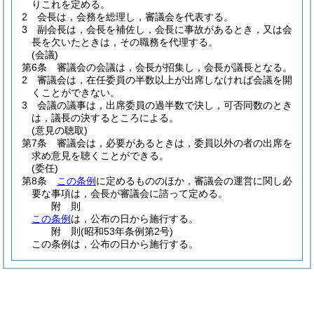
りこれを定める。
2
会長は，会務を総理し，審議会を代表する。
3
副会長は，会長を補佐し，会長に事故があるとき，又は会
長を欠いたときは，その職務を代理する。
(会議)
第6条
審議会の会議は，会長が招集し，会長が議長となる。
2
審議会は，在任委員の半数以上が出席しなければ会議を開
くことができない。
3
会議の議事は，出席委員の過半数で決し，可否同数のとき
は，議長の決するところによる。
(意見の聴取)
第7条
審議会は，必要があるときは，委員以外の者の出席を
求め意見を聴くことができる。
(委任)
第8条
この条例
に定めるもののほか，審議会の運営に関し必
要な事項は，会長が審議会に諮って定める。
附
則
この条例
は，公布の日から施行する。
附
則
(昭和53年
条例第2号)
この条例は，公布の日から施行する。