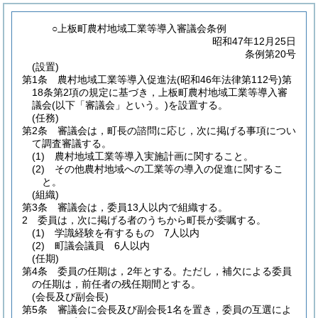
○上板町農村地域工業等導入審議会条例
昭和47年12月25日
条例第20号
(設置)
第1条
農村地域工業等導入促進法
(昭和46年法律第112号)
第
18条第2項の規定に基づき，上板町農村地域工業等導入審
議会
(以下「審議会」という。)
を設置する。
(任務)
第2条
審議会は，町長の諮問に応じ，次に掲げる事項につい
て調査審議する。
(1)
農村地域工業等導入実施計画に関すること。
(2)
その他農村地域への工業等の導入の促進に関するこ
と。
(組織)
第3条
審議会は，委員13人以内で組織する。
2
委員は，次に掲げる者のうちから町長が委嘱する。
(1)
学識経験を有するもの 7人以内
(2)
町議会議員 6人以内
(任期)
第4条
委員の任期は，2年とする。
ただし，補欠による委員
の任期は，前任者の残任期間とする。
(会長及び副会長)
第5条
審議会に会長及び副会長1名を置き，委員の互選によ