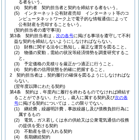
る者をいう。
(4)
契約者 契約担当者と契約を締結する者をいう。
(5)
インターネット公有財産売却 インターネット等のコ
ンピュータネットワーク上で電子的な情報通信によって
公有財産を売却することをいう。
(契約担当者の遵守事項)
第3条
契約担当者は，
次の各号
に掲げる事項を遵守して不利
益な契約を締結しないようにしなければならない。
(1)
財務に関する法令に熟知し，厳正な運営を図ること。
(2)
物価の変動，需給の状況等経済情勢を調査研究するこ
と。
(3)
予定価格の見積りを厳正かつ適正に行うこと。
(4)
契約者の信用状態を的確に把握すること。
2
契約担当者は，契約履行の確保を図るようにしなければな
らない。
(翌年度以降にわたる契約)
第4条
契約は，年度内に履行を終わるものでなければ締結す
ることができない。
ただし，歳入に属する契約及び
次の各
号
に掲げる契約については，この限りでない。
(1)
継続費，繰越明許費，事故繰越し及び債務負担行為に
属するもの
(2)
電気，ガス若しくは水の供給又は公衆電気通信の役務
の提供を受ける契約
(3)
不動産を借り入れる契約
(4)
長期継続契約