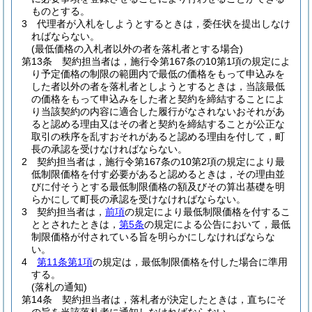
ものとする。
3
代理者が入札をしようとするときは，委任状を提出しなけ
ればならない。
(最低価格の入札者以外の者を落札者とする場合)
第13条
契約担当者は，施行令第167条の10第1項の規定によ
り予定価格の制限の範囲内で最低の価格をもって申込みを
した者以外の者を落札者としようとするときは，当該最低
の価格をもって申込みをした者と契約を締結することによ
り当該契約の内容に適合した履行がなされないおそれがあ
ると認める理由又はその者と契約を締結することが公正な
取引の秩序を乱すおそれがあると認める理由を付して，町
長の承認を受けなければならない。
2
契約担当者は，施行令第167条の10第2項の規定により最
低制限価格を付す必要があると認めるときは，その理由並
びに付そうとする最低制限価格の額及びその算出基礎を明
らかにして町長の承認を受けなければならない。
3
契約担当者は，
前項
の規定により最低制限価格を付するこ
ととされたときは，
第5条
の規定による公告において，最低
制限価格が付されている旨を明らかにしなければならな
い。
4
第11条第1項
の規定は，最低制限価格を付した場合に準用
する。
(落札の通知)
第14条
契約担当者は，落札者が決定したときは，直ちにそ