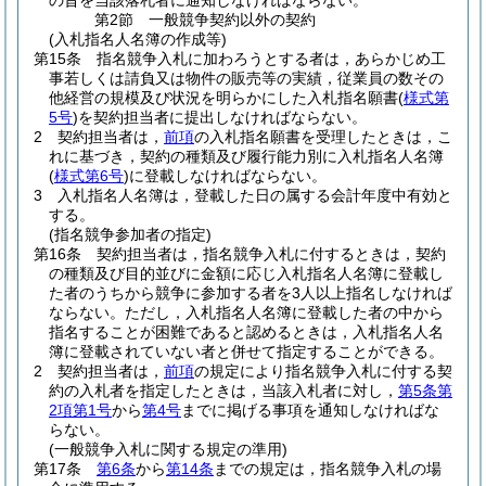
の旨を当該落札者に通知しなければならない。
第2節
一般競争契約以外の契約
(入札指名人名簿の作成等)
第15条
指名競争入札に加わろうとする者は，あらかじめ工
事若しくは請負又は物件の販売等の実績，従業員の数その
他経営の規模及び状況を明らかにした入札指名願書
(
様式第
5号
)
を契約担当者に提出しなければならない。
2
契約担当者は，
前項
の入札指名願書を受理したときは，こ
れに基づき，契約の種類及び履行能力別に入札指名人名簿
(
様式第6号
)
に登載しなければならない。
3
入札指名人名簿は，登載した日の属する会計年度中有効と
する。
(指名競争参加者の指定)
第16条
契約担当者は，指名競争入札に付するときは，契約
の種類及び目的並びに金額に応じ入札指名人名簿に登載し
た者のうちから競争に参加する者を3人以上指名しなければ
ならない。
ただし，入札指名人名簿に登載した者の中から
指名することが困難であると認めるときは，入札指名人名
簿に登載されていない者と併せて指定することができる。
2
契約担当者は，
前項
の規定により指名競争入札に付する契
約の入札者を指定したときは，当該入札者に対し，
第5条第
2項第1号
から
第4号
までに掲げる事項を通知しなければな
らない。
(一般競争入札に関する規定の準用)
第17条
第6条
から
第14条
までの規定は，指名競争入札の場