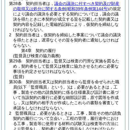
第28条
契約担当者は，
議会の議決に付すべき契約及び財産
の取得又は処分に関する条例
(昭和39年条例第144号)
の規定
により議会の議決を必要とする契約については，議会の議
決を得たときに本契約が成立する旨を記載した契約書又は
契約内容を記録した電磁的記録により，仮契約を締結しな
ければならない。
2
契約担当者は，仮契約を締結した事案について議会の議決
を得たときは，遅滞なくその旨を契約者に通知しなければ
ならない。
第4章
契約の履行
(監督及び検査の協力義務)
第29条
契約担当者は，監督又は検査の円滑な実施を図るた
め，契約者をして監督又は検査に協力させるために必要な
事項を約定させなければならない。
(監督)
第30条
契約担当者又は契約担当者から監督を命ぜられた職
員
(以下「監督職員」という。)
は，必要があるときは，工
事，製造その他の請負契約に係る仕様書及び設計書に基づ
いて当該契約の履行に必要な細部設計図，原寸図等を作成
し，又は契約の相手方が作成したこれらの書類を審査して
承認をしなければならない。
2
監督職員は，必要があるときは，工事，製造その他の請負
契約の履行について立会い，工程の管理，履行途中におけ
る工事，製造等に使用する材料の試験又は検査等の方法に
より監督をし，契約者に必要な指示をしなければならな