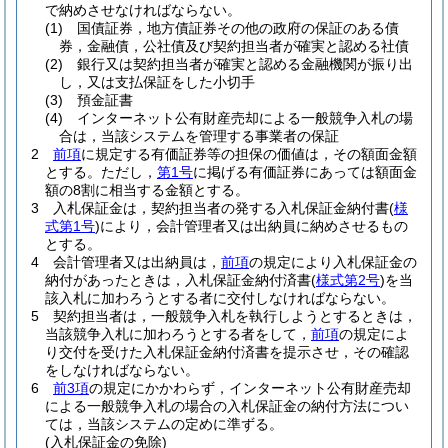
で納めさせなければならない。
(1)
国債証券，地方債証券その他の政府の保証のある債
券，金融債，公社債及び契約担当者が確実と認める社債
(2)
銀行又は契約担当者が確実と認める金融機関が振り出
し，又は支払保証をした小切手
(3)
預金証書
(4)
インターネット公有財産売却による一般競争入札の場
合は，当該システムを管理する事業者の保証
2
前項
に規定する有価証券等の担保の価値は，その額面金額
とする。
ただし，
第1号
に掲げる有価証券にあっては額面金
額の8割に相当する金額とする。
3
入札保証金は，契約担当者の発する入札保証金納付書
(
様
式第1号
)
により，会計管理者又は出納員に納めさせるもの
とする。
4
会計管理者又は出納員は，
前項
の規定により入札保証金の
納付があったときは，入札保証金納付済書
(
様式第2号
)
を当
該入札に加わろうとする者に交付しなければならない。
5
契約担当者は，一般競争入札を執行しようとするときは，
当該競争入札に加わろうとする者をして，
前項
の規定によ
り交付を受けた入札保証金納付済書を提示させ，その確認
をしなければならない。
6
前3項
の規定にかかわらず，インターネット公有財産売却
による一般競争入札の場合の入札保証金の納付方法につい
ては，当該システムの定めに準ずる。
(入札保証金の免除)