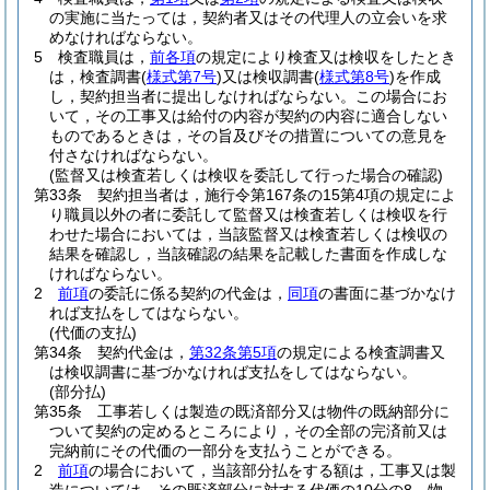
の実施に当たっては，契約者又はその代理人の立会いを求
めなければならない。
5
検査職員は，
前各項
の規定により検査又は検収をしたとき
は，検査調書
(
様式第7号
)
又は検収調書
(
様式第8号
)
を作成
し，契約担当者に提出しなければならない。
この場合にお
いて，その工事又は給付の内容が契約の内容に適合しない
ものであるときは，その旨及びその措置についての意見を
付さなければならない。
(監督又は検査若しくは検収を委託して行った場合の確認)
第33条
契約担当者は，施行令第167条の15第4項の規定によ
り職員以外の者に委託して監督又は検査若しくは検収を行
わせた場合においては，当該監督又は検査若しくは検収の
結果を確認し，当該確認の結果を記載した書面を作成しな
ければならない。
2
前項
の委託に係る契約の代金は，
同項
の書面に基づかなけ
れば支払をしてはならない。
(代価の支払)
第34条
契約代金は，
第32条第5項
の規定による検査調書又
は検収調書に基づかなければ支払をしてはならない。
(部分払)
第35条
工事若しくは製造の既済部分又は物件の既納部分に
ついて契約の定めるところにより，その全部の完済前又は
完納前にその代価の一部分を支払うことができる。
2
前項
の場合において，当該部分払をする額は，工事又は製