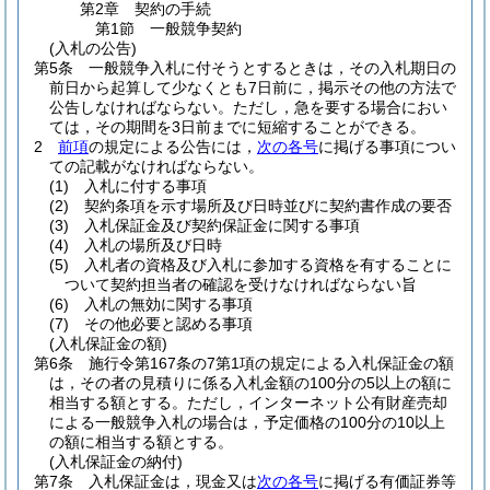
第2章
契約の手続
第1節
一般競争契約
(入札の公告)
第5条
一般競争入札に付そうとするときは，その入札期日の
前日から起算して少なくとも7日前に，掲示その他の方法で
公告しなければならない。
ただし，急を要する場合におい
ては，その期間を3日前までに短縮することができる。
2
前項
の規定による公告には，
次の各号
に掲げる事項につい
ての記載がなければならない。
(1)
入札に付する事項
(2)
契約条項を示す場所及び日時並びに契約書作成の要否
(3)
入札保証金及び契約保証金に関する事項
(4)
入札の場所及び日時
(5)
入札者の資格及び入札に参加する資格を有することに
ついて契約担当者の確認を受けなければならない旨
(6)
入札の無効に関する事項
(7)
その他必要と認める事項
(入札保証金の額)
第6条
施行令第167条の7第1項の規定による入札保証金の額
は，その者の見積りに係る入札金額の100分の5以上の額に
相当する額とする。
ただし，インターネット公有財産売却
による一般競争入札の場合は，予定価格の100分の10以上
の額に相当する額とする。
(入札保証金の納付)
第7条
入札保証金は，現金又は
次の各号
に掲げる有価証券等