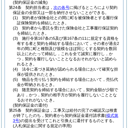
(契約保証金の減免)
第24条
契約担当者は，
次の各号
に掲げるところにより契約
保証金の全部又は一部を納付させないことができる。
(1)
契約者が保険会社との間に町を被保険者とする履行保
証保険契約を締結したとき。
(2)
契約者から委託を受けた保険会社と工事履行保証契約
を締結したとき。
(3)
施行令第167条の5及び第167条の11に規定する資格を
有する者と契約を締結する場合において，その者が過去2
年の間に町と種類及び規模をほぼ同じくする契約を数回
以上にわたって締結し，これを全て誠実に履行し，か
つ，契約を履行しないこととなるおそれがないと認めら
れるとき。
(4)
法令に基づき延納が認められる場合において確実な担
保が提供されたとき。
(5)
物品を売り払う契約を締結する場合において，売払代
金が即納されるとき。
(6)
随意契約を締結する場合において，契約金額が少額で
あり，かつ，契約の相手方が契約を履行しないこととな
るおそれがないとき。
(契約保証金の還付)
第25条
契約保証金は，工事又は給付の完了の確認又は検査
が終了したのち，契約者から契約保証金還付請求書
(
様式第
3号
)
の提出を受けてこれと引換えに還付するものとする。
(入札保証金に関する規定の準用)