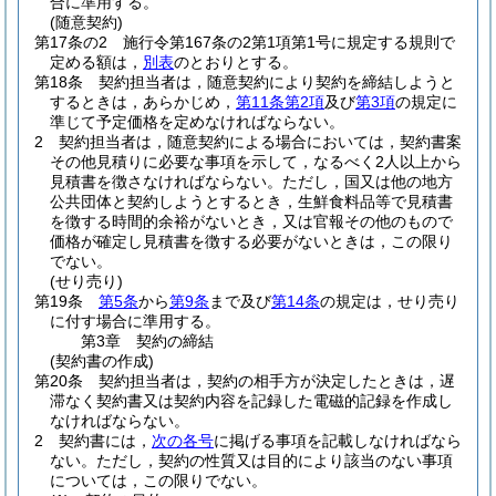
合に準用する。
(随意契約)
第17条の2
施行令第167条の2第1項第1号に規定する規則で
定める額は，
別表
のとおりとする。
第18条
契約担当者は，随意契約により契約を締結しようと
するときは，あらかじめ，
第11条第2項
及び
第3項
の規定に
準じて予定価格を定めなければならない。
2
契約担当者は，随意契約による場合においては，契約書案
その他見積りに必要な事項を示して，なるべく2人以上から
見積書を徴さなければならない。
ただし，国又は他の地方
公共団体と契約しようとするとき，生鮮食料品等で見積書
を徴する時間的余裕がないとき，又は官報その他のもので
価格が確定し見積書を徴する必要がないときは，この限り
でない。
(せり売り)
第19条
第5条
から
第9条
まで及び
第14条
の規定は，せり売り
に付す場合に準用する。
第3章
契約の締結
(契約書の作成)
第20条
契約担当者は，契約の相手方が決定したときは，遅
滞なく契約書又は契約内容を記録した電磁的記録を作成し
なければならない。
2
契約書には，
次の各号
に掲げる事項を記載しなければなら
ない。
ただし，契約の性質又は目的により該当のない事項
については，この限りでない。