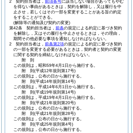
2
契約担当者は，
前項各号
に該当しない場合があってもやむ
を得ない事由があるときは，契約を解除し，又は履行を中
止させ，若しくはその一部を変更することがある旨の約定
をすることができる。
(解除等の通知及び契約の変更)
第42条
契約担当者は，
前条
の規定による約定に基づき契約
を解除し，又はその履行を中止させるときは，その理由，
期間その他必要な事項を通知しなければならない。
2
契約担当者は，
前条第2項
の規定による約定に基づき契約
の一部を変更する必要があるときは，契約者と契約の変更
に関する契約を締結しなければならない。
附
則
この規則は，昭和59年4月1日から施行する。
附
則
(平成12年
規則第17号)
この規則は，公布の日から施行する。
附
則
(平成14年
規則第14号)
この規則は，平成14年6月1日から施行する。
附
則
(平成19年
規則第14号)
この規則は，平成19年4月1日から施行する。
附
則
(平成21年
規則第20号)
この規則は，公布の日から施行する。
附
則
(平成21年
規則第28号)
この規則は，公布の日から施行する。
附
則
(平成25年
規則第4号)
この規則は，公布の日から施行する。