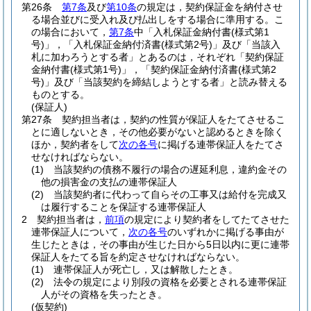
第26条
第7条
及び
第10条
の規定は，契約保証金を納付させ
る場合並びに受入れ及び払出しをする場合に準用する。
こ
の場合において，
第7条
中「入札保証金納付書
(様式第1
号)
」，「入札保証金納付済書
(様式第2号)
」及び「当該入
札に加わろうとする者」とあるのは，それぞれ「契約保証
金納付書
(様式第1号)
」，「契約保証金納付済書
(様式第2
号)
」及び「当該契約を締結しようとする者」と読み替える
ものとする。
(保証人)
第27条
契約担当者は，契約の性質が保証人をたてさせるこ
とに適しないとき，その他必要がないと認めるときを除く
ほか，契約者をして
次の各号
に掲げる連帯保証人をたてさ
せなければならない。
(1)
当該契約の債務不履行の場合の遅延利息，違約金その
他の損害金の支払の連帯保証人
(2)
当該契約者に代わって自らその工事又は給付を完成又
は履行することを保証する連帯保証人
2
契約担当者は，
前項
の規定により契約者をしてたてさせた
連帯保証人について，
次の各号
のいずれかに掲げる事由が
生じたときは，その事由が生じた日から5日以内に更に連帯
保証人をたてる旨を約定させなければならない。
(1)
連帯保証人が死亡し，又は解散したとき。
(2)
法令の規定により別段の資格を必要とされる連帯保証
人がその資格を失ったとき。
(仮契約)