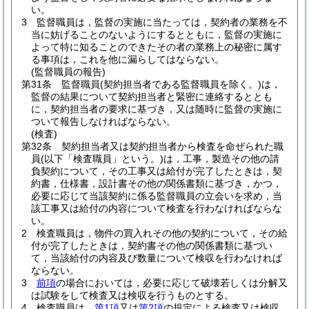
い。
3
監督職員は，監督の実施に当たっては，契約者の業務を不
当に妨げることのないようにするとともに，監督の実施に
よって特に知ることのできたその者の業務上の秘密に属す
る事項は，これを他に漏らしてはならない。
(監督職員の報告)
第31条
監督職員
(契約担当者である監督職員を除く。)
は，
監督の結果について契約担当者と緊密に連絡するととも
に，契約担当者の要求に基づき，又は随時に監督の実施に
ついて報告しなければならない。
(検査)
第32条
契約担当者又は契約担当者から検査を命ぜられた職
員
(以下「検査職員」という。)
は，工事，製造その他の請
負契約について，その工事又は給付が完了したときは，契
約書，仕様書，設計書その他の関係書類に基づき，かつ，
必要に応じて当該契約に係る監督職員の立会いを求め，当
該工事又は給付の内容について検査を行わなければならな
い。
2
検査職員は，物件の買入れその他の契約について，その給
付が完了したときは，契約書その他の関係書類に基づい
て，当該給付の内容及び数量について検収を行わなければ
ならない。
3
前項
の場合においては，必要に応じて破壊若しくは分解又
は試験をして検査又は検収を行うものとする。
4
検査職員は，
第1項
又は
第2項
の規定による検査又は検収