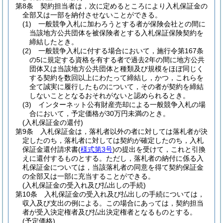
第8条
契約担当者は，次に定めるところにより入札保証金の
全部又は一部を納付させないことができる。
(1)
一般競争入札に加わろうとする者が保険会社との間に
当該地方公共団体を被保険者とする入札保証保険契約を
締結したとき。
(2)
一般競争入札に付する場合において，施行令第167条
の5に規定する資格を有する者で過去2年の間に地方公共
団体又は当該地方公共団体と種類及び規模をほぼ同じく
する契約を数回以上にわたって締結し，かつ，これらを
全て誠実に履行したものについて，その者が契約を締結
しないこととなるおそれがないと認められるとき。
(3)
インターネット公有財産売却による一般競争入札の場
合において，予定価格が30万円未満のとき。
(入札保証金の還付)
第9条
入札保証金は，落札者以外の者に対しては落札者が決
定したのち，落札者に対しては契約が確定したのち，入札
保証金還付請求書
(
様式第3号
)
の提出を受けて，これと引換
えに還付するものとする。
ただし，落札者の納付に係る入
札保証金については，当該落札者の同意を得て契約保証金
の全部又は一部に充当することができる。
(入札保証金の受入れ及び払出しの手続)
第10条
入札保証金の受入れ及び払出しの手続については，
収入及び支出の例による。
この場合にあっては，契約担当
者が受入決定権者及び払出決定権者となるものとする。
(予定価格)