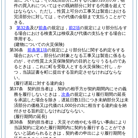
造については，その既済部分に対する代価の10分の8，物
件の買入れについてはその既納部分に対する代価を超えて
はならない。
ただし，性質上可分の工事又は製造における
完済部分に対しては，その代価の金額まで支払うことがで
きる。
3
第32条
及び
前条
の規定は，
前2項
の規定により部分払をす
る場合における検査又は検収及び代価の支払をする場合に
準用する。
(建物についての火災保険)
第36条
前条第1項
の規定により部分払に関する約定をする
場合において，部分払の対象となる工事又は製造に係るも
のが，その性質上火災保険契約の目的となりうるものであ
るときは，これに町を受取人とする火災保険に付し，か
つ，当該証書を町に提出する旨約定させなければならな
い。
(履行遅延に対する違約金)
第37条
契約担当者は，契約の相手方が契約期間内にその義
務を履行しないときは，
次条
の規定により履行期間の延長
を承認した場合を除き，遅延日数1日につき未納部分又は未
済部分の価格又は代価の1,000分の3に相当する違約金を納
付させる旨約定しなければならない。
(履行期間の延長)
第38条
契約担当者は，天災その他やむを得ない事由により
当該契約に定めた履行期間内に契約を履行することができ
ないと認められるときは，契約者の申出により履行期間を