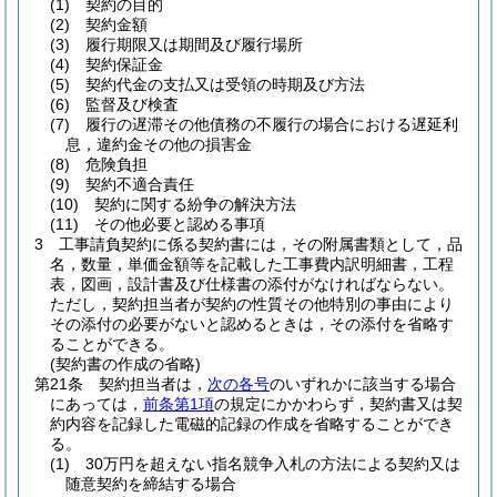
(1)
契約の目的
(2)
契約金額
(3)
履行期限又は期間及び履行場所
(4)
契約保証金
(5)
契約代金の支払又は受領の時期及び方法
(6)
監督及び検査
(7)
履行の遅滞その他債務の不履行の場合における遅延利
息，違約金その他の損害金
(8)
危険負担
(9)
契約不適合責任
(10)
契約に関する紛争の解決方法
(11)
その他必要と認める事項
3
工事請負契約に係る契約書には，その附属書類として，品
名，数量，単価金額等を記載した工事費内訳明細書，工程
表，図画，設計書及び仕様書の添付がなければならない。
ただし，契約担当者が契約の性質その他特別の事由により
その添付の必要がないと認めるときは，その添付を省略す
ることができる。
(契約書の作成の省略)
第21条
契約担当者は，
次の各号
のいずれかに該当する場合
にあっては，
前条第1項
の規定にかかわらず，契約書又は契
約内容を記録した電磁的記録の作成を省略することができ
る。
(1)
30万円を超えない指名競争入札の方法による契約又は
随意契約を締結する場合