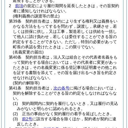
延長することができる。
2
前項
の規定により履行期間を延長したときは，その旨契約
者に通知しなければならない。
(権利義務の譲渡等の禁止)
第39条
契約担当者は，契約により生ずる権利又は義務をい
かなる方法をもってするを問わず，譲渡し，承継させ，若
しくは担保に供し，又は工事，製造若しくは供給を一括し
て他人に請け負わせ，若しくは委任することができる旨の
約定をすることができない。
ただし，特別の必要があって
町長の承認を受けたときは，この限りでない。
(名義変更の届出)
第40条
契約担当者は，法人又は組合とその代表者名義をも
って契約をする場合においては，その代表者に変更があっ
たときは，その名義変更に係る登記事項証明書その他これ
を証する書類を添えて，その旨を届け出るべき旨を約定さ
せなければならない。
(契約の解除等)
第41条
契約担当者は，
次の各号
に掲げる場合においては，
契約を解除することができる旨の約定をしなければならな
い。
(1)
契約期間内に契約を履行しないとき，又は履行の見込
みがないと明らかに認められるとき。
(2)
正当の事由がなく契約履行の着手を延ばしたとき。
(3)
前2号
に該当する場合を除くほか，契約者が契約に違
反したとき。