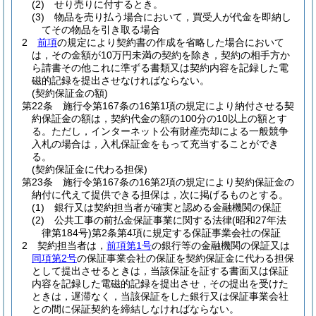
(2)
せり売りに付するとき。
(3)
物品を売り払う場合において，買受人が代金を即納し
てその物品を引き取る場合
2
前項
の規定により契約書の作成を省略した場合において
は，その金額が10万円未満の契約を除き，契約の相手方か
ら請書その他これに準ずる書類又は契約内容を記録した電
磁的記録を提出させなければならない。
(契約保証金の額)
第22条
施行令第167条の16第1項の規定により納付させる契
約保証金の額は，契約代金の額の100分の10以上の額とす
る。
ただし，インターネット公有財産売却による一般競争
入札の場合は，入札保証金をもって充当することができ
る。
(契約保証金に代わる担保)
第23条
施行令第167条の16第2項の規定により契約保証金の
納付に代えて提供できる担保は，次に掲げるものとする。
(1)
銀行又は契約担当者が確実と認める金融機関の保証
(2)
公共工事の前払金保証事業に関する法律
(昭和27年法
律第184号)
第2条第4項に規定する保証事業会社の保証
2
契約担当者は，
前項第1号
の銀行等の金融機関の保証又は
同項第2号
の保証事業会社の保証を契約保証金に代わる担保
として提出させるときは，当該保証を証する書面又は保証
内容を記録した電磁的記録を提出させ，その提出を受けた
ときは，遅滞なく，当該保証をした銀行又は保証事業会社
との間に保証契約を締結しなければならない。