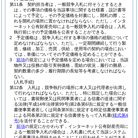
第11条
契約担当者は，一般競争入札に付そうとするとき
は，その事項の価格を当該事項に関する仕様書，設計書等
によって予定し，その予定価格を封書にし，開札の際，こ
れを開札の場所に置かなければならない。
ただし，インタ
ーネット公有財産売却による一般競争入札の場合は，入札
執行前にその予定価格を公表することができる。
2
予定価格は，競争入札に付する事項の価格の総額について
定めなければならない。
ただし，一定期間継続して行う製
造，修繕，加工，売買，供給，使用等の契約の場合におい
ては，単価についてその予定価格を定めることができる。
3
前項
の規定により予定価格を定める場合においては，当該
物件又は役務の取引実例価格，需給の状況，履行の難易，
契約数量の多少，履行期限の長短等を考慮しなければなら
ない。
(入札手続)
第12条
入札は，競争執行の場所に本人又は代理者が出席し
て行わなければならない。
ただし，特に指定した場合にお
いては，書留郵便又は民間事業者による信書の送達に関す
る法律
(平成14年法律第99号)
第2条第6項に規定する一般信
書便事業者若しくは同条第9項に規定する特定信書便事業者
による同条第2項に規定する信書便をもって入札書
(
様式第4
号
)
を送付することができる。
2
前項
の規定にかかわらず，インターネット公有財産売却に
よる一般競争入札の場合は，入札書に代えて当該システム
に必要事項を登録させることにより行わせることができる