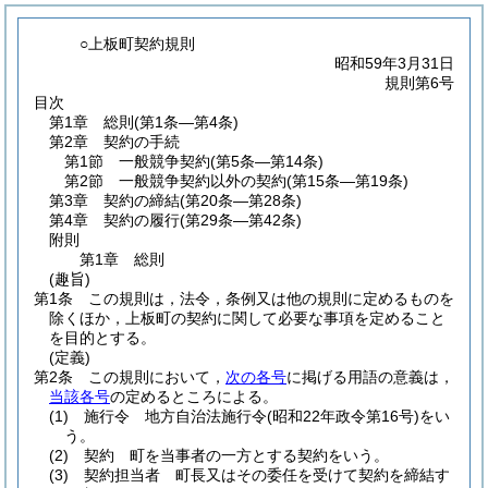
○上板町契約規則
昭和59年3月31日
規則第6号
目次
第1章
総則
(第1条―第4条)
第2章
契約の手続
第1節
一般競争契約
(第5条―第14条)
第2節
一般競争契約以外の契約
(第15条―第19条)
第3章
契約の締結
(第20条―第28条)
第4章
契約の履行
(第29条―第42条)
附則
第1章
総則
(趣旨)
第1条
この規則は，法令，条例又は他の規則に定めるものを
除くほか，上板町の契約に関して必要な事項を定めること
を目的とする。
(定義)
第2条
この規則において，
次の各号
に掲げる用語の意義は，
当該各号
の定めるところによる。
(1)
施行令 地方自治法施行令
(昭和22年政令第16号)
をい
う。
(2)
契約 町を当事者の一方とする契約をいう。
(3)
契約担当者 町長又はその委任を受けて契約を締結す