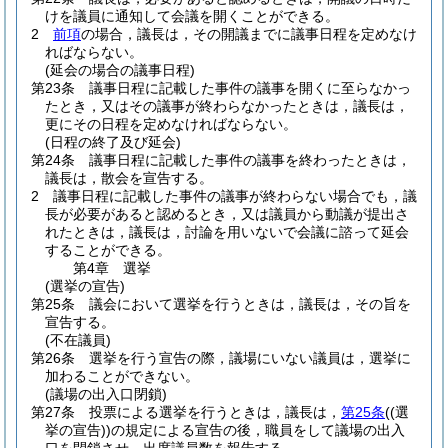
けを議員に通知して会議を開くことができる。
2
前項
の場合，議長は，その開議までに議事日程を定めなけ
ればならない。
(延会の場合の議事日程)
第23条
議事日程に記載した事件の議事を開くに至らなかっ
たとき，又はその議事が終わらなかったときは，議長は，
更にその日程を定めなければならない。
(日程の終了及び延会)
第24条
議事日程に記載した事件の議事を終わったときは，
議長は，散会を宣告する。
2
議事日程に記載した事件の議事が終わらない場合でも，議
長が必要があると認めるとき，又は議員から動議が提出さ
れたときは，議長は，討論を用いないで会議に諮って延会
することができる。
第4章
選挙
(選挙の宣告)
第25条
議会において選挙を行うときは，議長は，その旨を
宣告する。
(不在議員)
第26条
選挙を行う宣告の際，議場にいない議員は，選挙に
加わることができない。
(議場の出入口閉鎖)
第27条
投票による選挙を行うときは，議長は，
第25条
(
(選
挙の宣告)
)
の規定による宣告の後，職員をして議場の出入