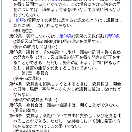
を得て質問することができる。
この場合における議会の同
意については，議長は，討論を用いないで会議に諮らなけ
ればならない。
2
前項
の質問がその趣旨に反すると認めるときは，議長は，
直ちに制止しなければならない。
(準用規定)
第62条
質問については，
第54条
(
(質疑の回数)
)
及び
第58条
(
(質疑又は討論の終結)
)
第1項の規定を準用する。
(発言の取消し又は訂正)
第63条
議員は，その会期中に限り，議会の許可を得て自己
の発言を取り消し，又は議長の許可を得て発言の訂正をす
ることができる。
ただし，発言の訂正は，字句に限るもの
とし，発言の趣旨を変更することはできない。
第7章
委員会
(議長への通知)
第64条
委員会を招集しようとするときは，委員長は，開会
の日時，場所，事件等をあらかじめ議長に通知しなければ
ならない。
(会議中の委員会の禁止)
第65条
委員会は，議会の会議中は，開くことができない。
(委員の発言)
第66条
委員は，議題について自由に質疑し，及び意見を述
べることができる。
ただし，委員会において別に発言の方
法を決めたときは，この限りでない。
(委員外議員の発言)