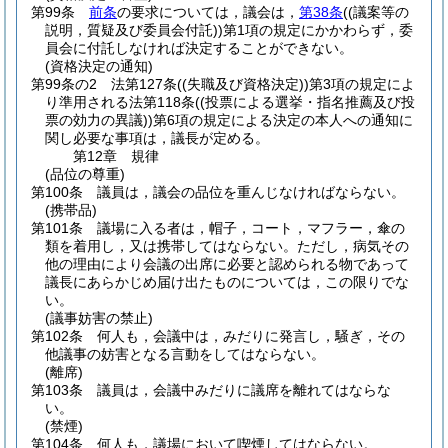
第99条
前条
の要求については，議会は，
第38条
(
(議案等の
説明，質疑及び委員会付託)
)
第1項の規定にかかわらず，委
員会に付託しなければ決定することができない。
(資格決定の通知)
第99条の2
法第127条
(
(失職及び資格決定)
)
第3項の規定によ
り準用される法第118条
(
(投票による選挙・指名推薦及び投
票の効力の異議)
)
第6項の規定による決定の本人への通知に
関し必要な事項は，議長が定める。
第12章
規律
(品位の尊重)
第100条
議員は，議会の品位を重んじなければならない。
(携帯品)
第101条
議場に入る者は，帽子，コート，マフラー，傘の
類を着用し，又は携帯してはならない。
ただし，病気その
他の理由により会議の出席に必要と認められる物であって
議長にあらかじめ届け出たものについては，この限りでな
い。
(議事妨害の禁止)
第102条
何人も，会議中は，みだりに発言し，騒ぎ，その
他議事の妨害となる言動をしてはならない。
(離席)
第103条
議員は，会議中みだりに議席を離れてはならな
い。
(禁煙)
第104条
何人も，議場において喫煙してはならない。