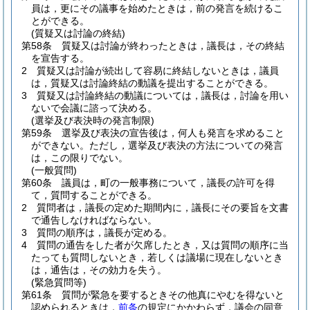
員は，更にその議事を始めたときは，前の発言を続けるこ
とができる。
(質疑又は討論の終結)
第58条
質疑又は討論が終わったときは，議長は，その終結
を宣告する。
2
質疑又は討論が続出して容易に終結しないときは，議員
は，質疑又は討論終結の動議を提出することができる。
3
質疑又は討論終結の動議については，議長は，討論を用い
ないで会議に諮って決める。
(選挙及び表決時の発言制限)
第59条
選挙及び表決の宣告後は，何人も発言を求めること
ができない。
ただし，選挙及び表決の方法についての発言
は，この限りでない。
(一般質問)
第60条
議員は，町の一般事務について，議長の許可を得
て，質問することができる。
2
質問者は，議長の定めた期間内に，議長にその要旨を文書
で通告しなければならない。
3
質問の順序は，議長が定める。
4
質問の通告をした者が欠席したとき，又は質問の順序に当
たっても質問しないとき，若しくは議場に現在しないとき
は，通告は，その効力を失う。
(緊急質問等)
第61条
質問が緊急を要するときその他真にやむを得ないと
認められるときは，
前条
の規定にかかわらず，議会の同意