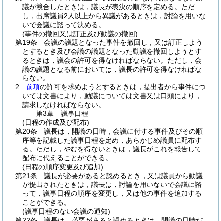
議が競合したときは，議長が表決の順序を定める。
ただ
し，出席議員2人以上から異議があるときは，討論を用いな
いで会議に諮って決める。
(事件の撤回又は訂正及び動議の撤回)
第19条
会議の議題となった事件を撤回し，又は訂正しよう
とするとき及び会議の議題となった動議を撤回しようとす
るときは，議会の許可を得なければならない。
ただし，会
議の議題となる前においては，議長の許可を得なければな
らない。
2
前項
の許可を求めようとするときは，提出者から事件につ
いては文書により，動議については文書又は口頭により，
請求しなければならない。
第3章
議事日程
(日程の作成及び配布)
第20条
議長は，開議の日時，会議に付する事件及びその順
序等を記載した議事日程を定め，あらかじめ議員に配布す
る。
ただし，やむを得ないときは，議長がこれを報告して
配布に代えることができる。
(日程の順序変更及び追加)
第21条
議長が必要があると認めるとき，又は議員から動議
が提出されたときは，議長は，討論を用いないで会議に諮
って，議事日程の順序を変更し，又は他の事件を追加する
ことができる。
(議事日程のない会議の通知)
第22条
議長は，必要があると認めるときは，開議の日時だ