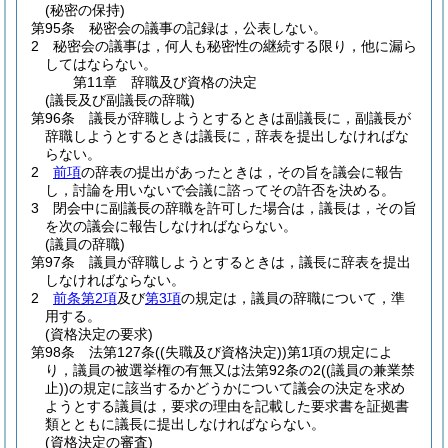
(秘密の保持)
第95条
秘密会の議事の記録は，公表しない。
2
秘密会の議事は，何人も秘密性の継続する限り，他に漏ら
してはならない。
第11章
辞職及び資格の決定
(議長及び副議長の辞職)
第96条
議長が辞職しようとするときは副議長に，副議長が
辞職しようとするときは議長に，辞表を提出しなければな
らない。
2
前項
の辞表の提出があったときは，その旨を議会に報告
し，討論を用いないで会議に諮ってその許否を決める。
3
閉会中に副議長の辞職を許可した場合は，議長は，その旨
を次の議会に報告しなければならない。
(議員の辞職)
第97条
議員が辞職しようとするときは，議長に辞表を提出
しなければならない。
2
前条第2項
及び
第3項
の規定は，議員の辞職について，準
用する。
(資格決定の要求)
第98条
法第127条
(
(失職及び資格決定)
)
第1項の規定によ
り，議員の被選挙権の有無又は法第92条の2
(
(議員の兼業禁
止)
)
の規定に該当するかどうかについて議会の決定を求め
ようとする議員は，要求の理由を記載した要求書を証拠書
類とともに議長に提出しなければならない。
(資格決定の審査)