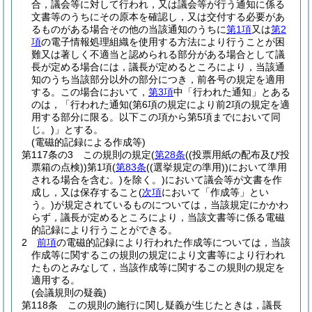
合，議会等に対して行われ，又は議会等が行う通知に係る
文書等のうちにその原本を確認し，又は交付する必要があ
るものがある場合その他の当該通知のうちに
第1項
又は
第2
項
の電子情報処理組織を使用する方法により行うことが困
難又は著しく不適当と認められる部分がある場合として議
長が定める場合には，議長が定めるところにより，当該通
知のうち当該部分以外の部分につき，前各号の規定を適用
する。
この場合において，
第3項
中「行われた通知」とある
のは，「行われた通知
(第6項の規定により前2項の規定を適
用する部分に限る。以下この項から第5項までにおいて同
じ。)
」とする。
(電磁的記録による作成等)
第117条の3
この規則の規定
(
第28条
(
(投票用紙の配布及び投
票箱の点検)
)
第1項
(
第83条
(
(選挙規定の準用)
)
において準用
される場合を含む。)
を除く。)
において議会等が文書を作
成し，又は保存すること
(
次項
において「作成等」とい
う。)
が規定されているものについては，当該規定にかかわ
らず，議長が定めるところにより，当該文書等に係る電磁
的記録により行うことができる。
2
前項
の電磁的記録により行われた作成等については，当該
作成等に関するこの規則の規定により文書等により行われ
たものとみなして，当該作成等に関するこの規則の規定を
適用する。
(会議規則の疑義)
第118条
この規則の施行に関し疑義が生じたときは，議長