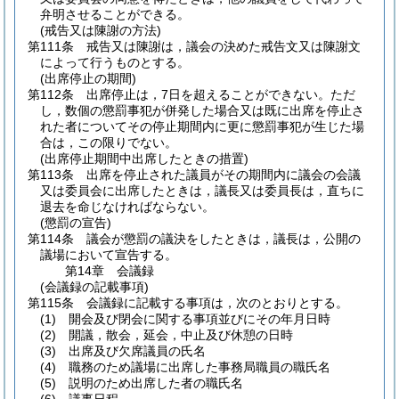
弁明させることができる。
(戒告又は陳謝の方法)
第111条
戒告又は陳謝は，議会の決めた戒告文又は陳謝文
によって行うものとする。
(出席停止の期間)
第112条
出席停止は，7日を超えることができない。
ただ
し，数個の懲罰事犯が併発した場合又は既に出席を停止さ
れた者についてその停止期間内に更に懲罰事犯が生じた場
合は，この限りでない。
(出席停止期間中出席したときの措置)
第113条
出席を停止された議員がその期間内に議会の会議
又は委員会に出席したときは，議長又は委員長は，直ちに
退去を命じなければならない。
(懲罰の宣告)
第114条
議会が懲罰の議決をしたときは，議長は，公開の
議場において宣告する。
第14章
会議録
(会議録の記載事項)
第115条
会議録に記載する事項は，次のとおりとする。
(1)
開会及び閉会に関する事項並びにその年月日時
(2)
開議，散会，延会，中止及び休憩の日時
(3)
出席及び欠席議員の氏名
(4)
職務のため議場に出席した事務局職員の職氏名
(5)
説明のため出席した者の職氏名