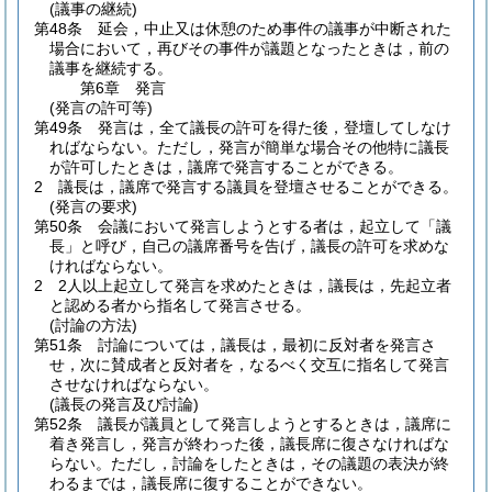
(議事の継続)
第48条
延会，中止又は休憩のため事件の議事が中断された
場合において，再びその事件が議題となったときは，前の
議事を継続する。
第6章
発言
(発言の許可等)
第49条
発言は，全て議長の許可を得た後，登壇してしなけ
ればならない。
ただし，発言が簡単な場合その他特に議長
が許可したときは，議席で発言することができる。
2
議長は，議席で発言する議員を登壇させることができる。
(発言の要求)
第50条
会議において発言しようとする者は，起立して「議
長」と呼び，自己の議席番号を告げ，議長の許可を求めな
ければならない。
2
2人以上起立して発言を求めたときは，議長は，先起立者
と認める者から指名して発言させる。
(討論の方法)
第51条
討論については，議長は，最初に反対者を発言さ
せ，次に賛成者と反対者を，なるべく交互に指名して発言
させなければならない。
(議長の発言及び討論)
第52条
議長が議員として発言しようとするときは，議席に
着き発言し，発言が終わった後，議長席に復さなければな
らない。
ただし，討論をしたときは，その議題の表決が終
わるまでは，議長席に復することができない。