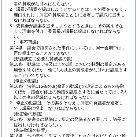
者の賛成がなければならない。
2
議員が議案を提出しようとするときは，その案をそなえ，
理由を付け，所定の賛成者とともに連署して議長に提出し
なければならない。
3
委員会が議案を提出しようとするときは，その案をそな
え，理由を付け，委員長が議長に提出しなければならな
い。
(一事不再議)
第14条
議会で議決された事件については，同一会期中は，
再び提出することができない。
(動議成立に必要な賛成者の数)
第15条
動議は，法又はこの規則において特別の規定がある
場合を除くほか，他に1人以上の賛成者がなければ議題とす
ることができない。
(修正の動議)
第16条
法第115条の3
(
(修正の動議)
)
の規定によるものを除
くほか，議会が修正の動議を議題とするに当たっては，2人
以上の者の発議によらなければならない。
2
修正の動議は，その案をそなえ，所定の発議者が連署し
て，議長に提出しなければならない。
(秘密会の動議)
第17条
秘密会の動議は，所定の発議者が連署して，議長に
提出しなければならない。
(先決動議の措置)
第18条
他の事件に先立って表決に付さなければならない動