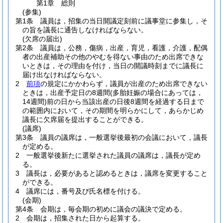
第1章
総則
(参集)
第1条
議員は，招集の当日開議定刻前に議事堂に参集し，そ
の旨を議長に通告しなければならない。
(欠席の届出)
第2条
議員は，公務，傷病，出産，育児，看護，介護，配偶
者の出産補助その他のやむを得ない事由のため出席できな
いときは，その理由を付け，当日の開議時刻までに議長に
届け出なければならない。
2
前項
の規定にかかわらず，議員が出産のため出席できない
ときは，出産予定日の8週間
(多胎妊娠の場合にあっては，
14週間)
前の日から当該出産の日後8週間を経過する日まで
の範囲内において，その期間を明らかにして，あらかじめ
議長に欠席届を提出することができる。
(議席)
第3条
議員の議席は，一般選挙後最初の会議において，議長
が定める。
2
一般選挙後新たに選挙された議員の議席は，議長が定め
る。
3
議長は，必要があると認めるときは，議席を変更すること
ができる。
4
議席には，番号及び氏名標を付ける。
(会期)
第4条
会期は，毎会期の初めに議会の議決で定める。
2
会期は，招集された日から起算する。