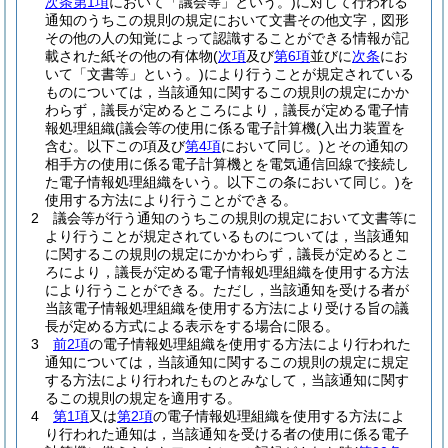
次条第1項
において「議会等」という。)
に対して行われる
通知のうちこの規則の規定において文書その他文字，図形
その他の人の知覚によって認識することができる情報が記
載された紙その他の有体物
(
次項
及び
第6項
並びに
次条
にお
いて「文書等」という。)
により行うことが規定されている
ものについては，当該通知に関するこの規則の規定にかか
わらず，議長が定めるところにより，議長が定める電子情
報処理組織
(議会等の使用に係る電子計算機
(入出力装置を
含む。以下この項及び
第4項
において同じ。)
とその通知の
相手方の使用に係る電子計算機とを電気通信回線で接続し
た電子情報処理組織をいう。以下この条において同じ。)
を
使用する方法により行うことができる。
2
議会等が行う通知のうちこの規則の規定において文書等に
より行うことが規定されているものについては，当該通知
に関するこの規則の規定にかかわらず，議長が定めるとこ
ろにより，議長が定める電子情報処理組織を使用する方法
により行うことができる。
ただし，当該通知を受ける者が
当該電子情報処理組織を使用する方法により受ける旨の議
長が定める方式による表示をする場合に限る。
3
前2項
の電子情報処理組織を使用する方法により行われた
通知については，当該通知に関するこの規則の規定に規定
する方法により行われたものとみなして，当該通知に関す
るこの規則の規定を適用する。
4
第1項
又は
第2項
の電子情報処理組織を使用する方法によ
り行われた通知は，当該通知を受ける者の使用に係る電子