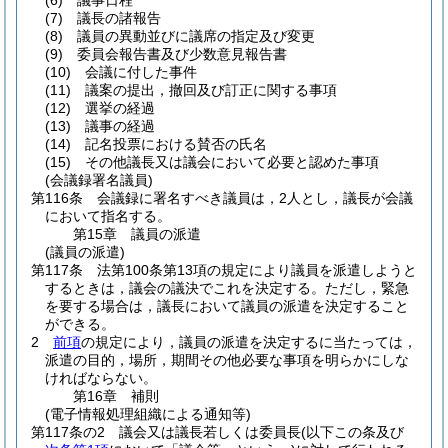
(6)
議事日程
(7)
議長の諸報告
(8)
議員の異動並びに議席の指定及び変更
(9)
委員会報告書及び少数意見報告書
(10)
会議に付した事件
(11)
議案の提出，撤回及び訂正に関する事項
(12)
選挙の経過
(13)
議事の経過
(14)
記名投票における賛否の氏名
(15)
その他議長又は議会において必要と認めた事項
(会議録署名議員)
第116条
会議録に署名すべき議員は，2人とし，議長が会議
において指名する。
第15章
議員の派遣
(議員の派遣)
第117条
法第100条第13項の規定により議員を派遣しようと
するときは，議会の議決でこれを決定する。
ただし，緊急
を要する場合は，議長において議員の派遣を決定すること
ができる。
2
前項
の規定により，議員の派遣を決定するに当たっては，
派遣の目的，場所，期間その他必要な事項を明らかにしな
ければならない。
第16章
補則
(電子情報処理組織による通知等)
第117条の2
議会又は議長若しくは委員長
(以下この条及び