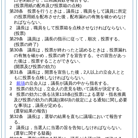
口を閉鎖させ，出席議員数を報告する。
(投票用紙の配布及び投票箱の点検)
第28条
投票を行うときは，議長は，職員をして議員に所定
の投票用紙を配布させた後，配布漏れの有無を確かめなけ
ればならない。
2
議長は，職員をして投票箱を点検させなければならない。
(投票)
第29条
議員は，議長の指示に従って，順次，投票する。
(投票の終了)
第30条
議長は，投票が終わったと認めるときは，投票漏れ
の有無を確かめ，投票の終了を宣告する。
その宣告があっ
た後は，投票することができない。
(開票及び投票の効力)
第31条
議長は，開票を宣告した後，2人以上の立会人とと
もに投票を点検しなければならない。
2
前項
の立会人は，議長が議員の中から指名する。
3
投票の効力は，立会人の意見を聴いて議長が決定する。
4
投票の効力に係る法第118条
(
(投票による選挙・指名推薦
及び投票の効力の異議)
)
第6項の規定による通知に関し必要
な事項は，議長が定める。
(選挙結果の報告)
第32条
議長は，選挙の結果を直ちに議場において報告す
る。
2
議長は，当選人に当選の旨を告知しなければならない。
(選挙に関する疑義)