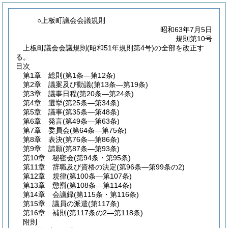
○上板町議会会議規則
昭和63年7月5日
規則第10号
上板町議会会議規則(昭和51年規則第4号)の全部を改正す
る。
目次
第1章
総則
(第1条―第12条)
第2章
議案及び動議
(第13条―第19条)
第3章
議事日程
(第20条―第24条)
第4章
選挙
(第25条―第34条)
第5章
議事
(第35条―第48条)
第6章
発言
(第49条―第63条)
第7章
委員会
(第64条―第75条)
第8章
表決
(第76条―第86条)
第9章
請願
(第87条―第93条)
第10章
秘密会
(第94条・第95条)
第11章
辞職及び資格の決定
(第96条―第99条の2)
第12章
規律
(第100条―第107条)
第13章
懲罰
(第108条―第114条)
第14章
会議録
(第115条・第116条)
第15章
議員の派遣
(第117条)
第16章
補則
(第117条の2―第118条)
附則