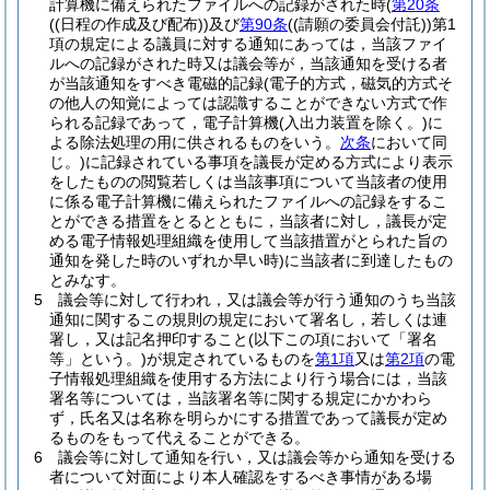
計算機に備えられたファイルへの記録がされた時
(
第20条
(
(日程の作成及び配布)
)
及び
第90条
(
(請願の委員会付託)
)
第1
項の規定による議員に対する通知にあっては，当該ファイ
ルへの記録がされた時又は議会等が，当該通知を受ける者
が当該通知をすべき電磁的記録
(電子的方式，磁気的方式そ
の他人の知覚によっては認識することができない方式で作
られる記録であって，電子計算機
(入出力装置を除く。)
に
よる除法処理の用に供されるものをいう。
次条
において同
じ。)
に記録されている事項を議長が定める方式により表示
をしたものの閲覧若しくは当該事項について当該者の使用
に係る電子計算機に備えられたファイルへの記録をするこ
とができる措置をとるとともに，当該者に対し，議長が定
める電子情報処理組織を使用して当該措置がとられた旨の
通知を発した時のいずれか早い時)
に当該者に到達したもの
とみなす。
5
議会等に対して行われ，又は議会等が行う通知のうち当該
通知に関するこの規則の規定において署名し，若しくは連
署し，又は記名押印すること
(以下この項において「署名
等」という。)
が規定されているものを
第1項
又は
第2項
の電
子情報処理組織を使用する方法により行う場合には，当該
署名等については，当該署名等に関する規定にかかわら
ず，氏名又は名称を明らかにする措置であって議長が定め
るものをもって代えることができる。
6
議会等に対して通知を行い，又は議会等から通知を受ける
者について対面により本人確認をするべき事情がある場