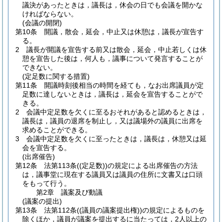
議決があったときは，議長は，休会の日でも会議を開かな
ければならない。
(会議の開閉)
第10条
開議，散会，延会，中止又は休憩は，議長が宣告す
る。
2
議長が開議を宣告する前又は散会，延会，中止若しくは休
憩を宣告した後は，何人も，議事について発言することが
できない。
(定足数に関する措置)
第11条
開議時刻後相当の時間を経ても，なお出席議員が定
足数に達しないときは，議長は，延会を宣告することがで
きる。
2
会議中定足数を欠くに至るおそれがあると認めるときは，
議長は，議員の退席を制止し，又は議場外の議員に出席を
求めることができる。
3
会議中定足数を欠くに至ったときは，議長は，休憩又は延
会を宣告する。
(出席催告)
第12条
法第113条
(
(定足数)
)
の規定による出席催告の方法
は，議事堂に現在する議員又は議員の住所に文書又は口頭
をもって行う。
第2章
議案及び動議
(議案の提出)
第13条
法第112条
(
(議員の議案提出権)
)
の規定によるものを
除くほか，議員が議案を提出するに当たっては，2人以上の