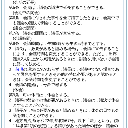
(会期の延長)
第5条
会期は，議会の議決で延長することができる。
(会期中の閉会)
第6条
会議に付された事件を全て議了したときは，会期中で
も議会の議決で閉会することができる。
(議会の開閉)
第7条
議会の開閉は，議長が宣告する。
(会議時間)
第8条
会議時間は，午前9時から午後5時までとする。
2
議長は，必要があると認める場合は，会議に宣告すること
により，会議時間を変更することができる。
ただし，出席
議員2人以上から異議があるときは，討論を用いないで会議
に諮って決める。
3
前項
の規定にかかわらず，議長は，会議中でない場合であ
って緊急を要するときその他の特に必要があると認めると
きは，会議時間を変更することができる。
4
会議の開始は，号鈴で報ずる。
(休会)
第9条
町の休日は，休会とする。
2
議事の都合その他必要があるときは，議会は，議決で休会
とすることができる。
3
議長が，特に必要があると認めるときは，休会の日でも会
議を開くことができる。
4
地方自治法
(昭和22年法律第67号。以下「法」という。)
第
114条第1項の規定による請求があった場合のほか，議会の