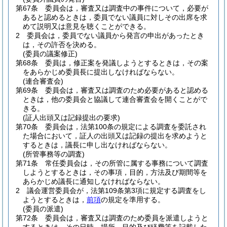
第67条
委員会は，審査又は調査中の事件について，必要が
あると認めるときは，委員でない議員に対しその出席を求
めて説明又は意見を聴くことができる。
2
委員会は，委員でない議員から発言の申出があったとき
は，その許否を決める。
(委員の議案修正)
第68条
委員は，修正案を発議しようとするときは，その案
をあらかじめ委員長に提出しなければならない。
(連合審査会)
第69条
委員会は，審査又は調査のため必要があると認める
ときは，他の委員会と協議して連合審査会を開くことがで
きる。
(証人出頭又は記録提出の要求)
第70条
委員会は，法第100条の規定による調査を委託され
た場合において，証人の出頭又は記録の提出を求めようと
するときは，議長に申し出なければならない。
(所管事務等の調査)
第71条
常任委員会は，その所管に属する事務について調査
しようとするときは，その事項，目的，方法及び期間等を
あらかじめ議長に通知しなければならない。
2
議会運営委員会が，法第109条第3項に規定する調査をし
ようとするときは，
前項
の規定を準用する。
(委員の派遣)
第72条
委員会は，審査又は調査のため委員を派遣しようと