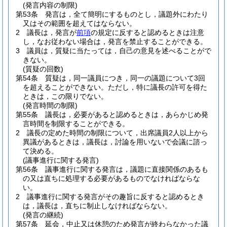
(発言内容の制限)
第53条
発言は，全て簡明にするものとし，議題外にわたり
又はその範囲を超えてはならない。
2
議長は，発言が
前項
の規定に反すると認めるときは注意
し，なお従わない場合は，発言を禁止することができる。
3
議員は，質疑に当たっては，自己の意見を述べることがで
きない。
(質疑の回数)
第54条
質疑は，同一議員につき，同一の議題について3回
を超えることができない。
ただし，特に議長の許可を得た
ときは，この限りでない。
(発言時間の制限)
第55条
議長は，必要があると認めるときは，あらかじめ発
言時間を制限することができる。
2
議長の定めた時間の制限について，出席議員2人以上から
異議があるときは，議長は，討論を用いないで会議に諮っ
て決める。
(議事進行に関する発言)
第56条
議事進行に関する発言は，議題に直接関係のあるも
の又は直ちに処理する必要があるものでなければならな
い。
2
議事進行に関する発言がその趣旨に反すると認めるとき
は，議長は，直ちに制止しなければならない。
(発言の継続)
第57条
延会，中止又は休憩のため発言が終わらなかった議