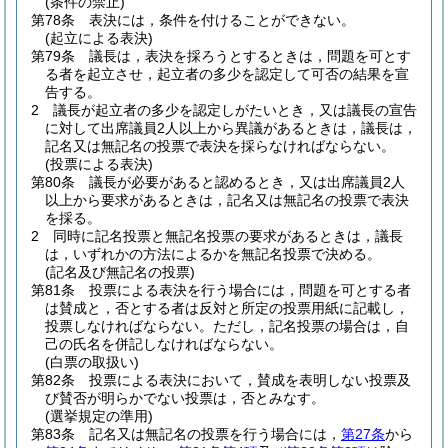
(条件の禁止)
第78条
表決には，条件を付けることができない。
(起立による表決)
第79条
議長は，表決を採ろうとするときは，問題を可とす
る者を起立させ，起立者の多少を認定して可否の結果を宣
告する。
2
議長が起立者の多少を認定しがたいとき，又は議長の宣告
に対して出席議員2人以上から異議があるときは，議長は，
記名又は無記名の投票で表決を採らなければならない。
(投票による表決)
第80条
議長が必要があると認めるとき，又は出席議員2人
以上から要求があるときは，記名又は無記名の投票で表決
を採る。
2
同時に記名投票と無記名投票の要求があるときは，議長
は，いずれかの方法によるかを無記名投票で決める。
(記名及び無記名の投票)
第81条
投票による表決を行う場合には，問題を可とする者
は賛成と，否とする者は反対と所定の投票用紙に記載し，
投票しなければならない。
ただし，記名投票の場合は，自
己の氏名を併記しなければならない。
(白票の取扱い)
第82条
投票による表決において，賛成を表明しない投票及
び賛否が明らかでない投票は，否とみなす。
(選挙規定の準用)
第83条
記名又は無記名の投票を行う場合には，
第27条
から