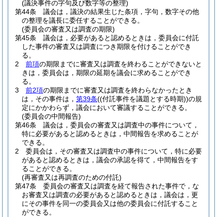
(議決事件の字句及び数字等の整理)
第44条
議会は，議決の結果生じた条項，字句，数字その他
の整理を議長に委任することができる。
(委員会の審査又は調査の期限)
第45条
議会は，必要があると認めるときは，委員会に付託
した事件の審査又は調査につき期限を付けることができ
る。
2
前項
の期限までに審査又は調査を終わることができないと
きは，委員会は，期限の延期を議会に求めることができ
る。
3
前2項
の期限までに審査又は調査を終わらなかったとき
は，その事件は，
第39条
(
(付託事件を議題とする時期)
)
の規
定にかかわらず，議会において審議することができる。
(委員会の中間報告)
第46条
議会は，委員会の審査又は調査中の事件について，
特に必要があると認めるときは，中間報告を求めることが
できる。
2
委員会は，その審査又は調査中の事件について，特に必要
があると認めるときは，議会の承認を得て，中間報告をす
ることができる。
(再審査又は再調査のための付託)
第47条
委員会の審査又は調査を経て報告された事件で，な
お審査又は調査の必要があると認めるときは，議会は，更
にその事件を同一の委員会又は他の委員会に付託すること
ができる。