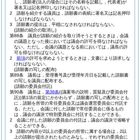
し，請願者
(法人の場合にはその名称を記載し，代表者)
が
署名又は記名押印しなければならない。
2
請願を紹介する議員は，請願書の表紙に署名又は記名押印
しなければならない。
3
請願書の提出は，平穏になされなければならない。
(請願の紹介の取消し)
第88条
議員が請願の紹介を取り消そうとするときは，会議
の議題となった後においては議会の許可を得なければなら
ない。
ただし，会議の議題となる前においては，議長の許
可を得なければならない。
2
前項
の許可を求めようとするときは，文書により請求しな
ければならない。
(請願書の写しの配布)
第89条
議長は，受理番号及び受理年月日を記載した請願書
の写しを議員に配布する。
(請願の委員会付託)
第90条
議長は，
第38条
(
(議案等の説明，質疑及び委員会付
託)
)
第1項の規定にかかわらず，請願書の写しの配布ととも
に，請願を所管の常任委員会又は議会運営委員会に付託す
る。
ただし，会議に付した請願で常任委員会に係るもの
は，議会の議決で特別委員会に付託することができる。
2
会議に付した請願の委員会の付託は，議会の議決で省略す
ることができる。
3
請願の内容が2以上の委員会の所管に属する場合は，2以
上の請願が提出されたものとみなし，それぞれの委員会に