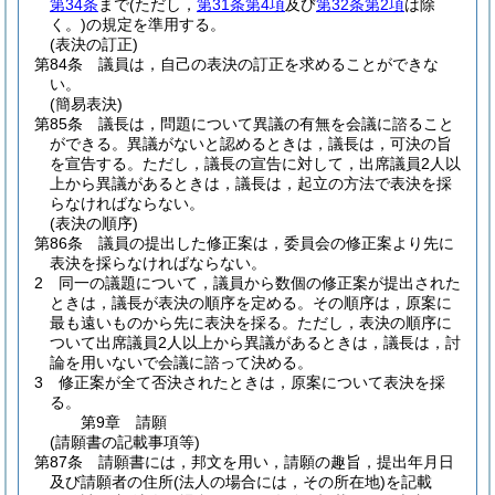
第34条
まで
(ただし，
第31条第4項
及び
第32条第2項
は除
く。)
の規定を準用する。
(表決の訂正)
第84条
議員は，自己の表決の訂正を求めることができな
い。
(簡易表決)
第85条
議長は，問題について異議の有無を会議に諮ること
ができる。
異議がないと認めるときは，議長は，可決の旨
を宣告する。
ただし，議長の宣告に対して，出席議員2人以
上から異議があるときは，議長は，起立の方法で表決を採
らなければならない。
(表決の順序)
第86条
議員の提出した修正案は，委員会の修正案より先に
表決を採らなければならない。
2
同一の議題について，議員から数個の修正案が提出された
ときは，議長が表決の順序を定める。
その順序は，原案に
最も遠いものから先に表決を採る。
ただし，表決の順序に
ついて出席議員2人以上から異議があるときは，議長は，討
論を用いないで会議に諮って決める。
3
修正案が全て否決されたときは，原案について表決を採
る。
第9章
請願
(請願書の記載事項等)
第87条
請願書には，邦文を用い，請願の趣旨，提出年月日
及び請願者の住所
(法人の場合には，その所在地)
を記載