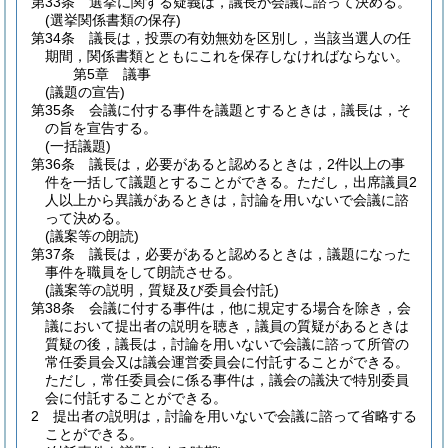
第33条
選挙に関する疑義は，議長が会議に諮って決める。
(選挙関係書類の保存)
第34条
議長は，投票の有効無効を区別し，当該当選人の任
期間，関係書類とともにこれを保存しなければならない。
第5章
議事
(議題の宣告)
第35条
会議に付する事件を議題とするときは，議長は，そ
の旨を宣告する。
(一括議題)
第36条
議長は，必要があると認めるときは，2件以上の事
件を一括して議題とすることができる。
ただし，出席議員2
人以上から異議があるときは，討論を用いないで会議に諮
って決める。
(議案等の朗読)
第37条
議長は，必要があると認めるときは，議題になった
事件を職員をして朗読させる。
(議案等の説明，質疑及び委員会付託)
第38条
会議に付する事件は，他に規定する場合を除き，会
議において提出者の説明を聴き，議員の質疑があるときは
質疑の後，議長は，討論を用いないで会議に諮って所管の
常任委員会又は議会運営委員会に付託することができる。
ただし，常任委員会に係る事件は，議会の議決で特別委員
会に付託することができる。
2
提出者の説明は，討論を用いないで会議に諮って省略する
ことができる。