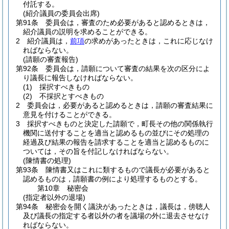
付託する。
(紹介議員の委員会出席)
第91条
委員会は，審査のため必要があると認めるときは，
紹介議員の説明を求めることができる。
2
紹介議員は，
前項
の求めがあったときは，これに応じなけ
ればならない。
(請願の審査報告)
第92条
委員会は，請願について審査の結果を次の区分によ
り議長に報告しなければならない。
(1)
採択すべきもの
(2)
不採択とすべきもの
2
委員会は，必要があると認めるときは，請願の審査結果に
意見を付けることができる。
3
採択すべきものと決定した請願で，町長その他の関係執行
機関に送付することを適当と認めるもの並びにその処理の
経過及び結果の報告を請求することを適当と認めるものに
ついては，その旨を付記しなければならない。
(陳情書の処理)
第93条
陳情書又はこれに類するもので議長が必要があると
認めるものは，請願書の例により処理するものとする。
第10章
秘密会
(指定者以外の退場)
第94条
秘密会を開く議決があったときは，議長は，傍聴人
及び議長の指定する者以外の者を議場の外に退去させなけ
ればならない。