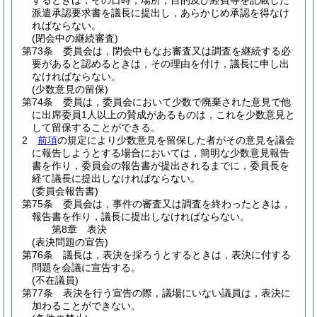
するときは，その日時，場所，目的及び経費等を記載した
派遣承認要求書を議長に提出し，あらかじめ承認を得なけ
ればならない。
(閉会中の継続審査)
第73条
委員会は，閉会中もなお審査又は調査を継続する必
要があると認めるときは，その理由を付け，議長に申し出
なければならない。
(少数意見の留保)
第74条
委員は，委員会において少数で廃棄された意見で他
に出席委員1人以上の賛成があるものは，これを少数意見と
して留保することができる。
2
前項
の規定により少数意見を留保した者がその意見を議会
に報告しようとする場合においては，簡明な少数意見報告
書を作り，委員会の報告書が提出されるまでに，委員長を
経て議長に提出しなければならない。
(委員会報告書)
第75条
委員会は，事件の審査又は調査を終わったときは，
報告書を作り，議長に提出しなければならない。
第8章
表決
(表決問題の宣告)
第76条
議長は，表決を採ろうとするときは，表決に付する
問題を会議に宣告する。
(不在議員)
第77条
表決を行う宣告の際，議場にいない議員は，表決に
加わることができない。