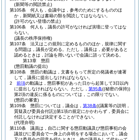
(新聞等の閲読禁止)
第105条
何人も，会議中は，参考のためにするもののほ
か，新聞紙又は書籍の類を閲読してはならない。
(許可のない登壇の禁止)
第106条
何人も，議長の許可がなければ演壇に登ってはな
らない。
(議長の秩序保持権)
第107条
法又はこの規則に定めるもののほか，規律に関す
る問題は，議長が定める。
ただし，議長は，必要があると
認めるときは，討論を用いないで会議に諮って決める。
第13章
懲罰
(懲罰動議の提出)
第108条
懲罰の動議は，文書をもって所定の発議者が連署
して，議長に提出しなければならない。
2
前項
の動議は，懲罰事犯があった日から起算して3日以内
に提出しなければならない。
ただし，
第95条
(
(秘密の保持)
)
第2項の違反に係るものについては，この限りでない。
(懲罰の審査)
第109条
懲罰については，議会は，
第38条
(
(議案等の説明，
質疑及び委員会付託)
)
第1項の規定にかかわらず，委員会に
付託しなければ決定することができない。
(代理弁明)
第110条
議員は，自己に関する懲罰動議及び懲罰事犯の会
議並びに委員会で一身上の弁明をする場合において，議会
又は委員会の同意を得たときは，他の議員をして代わって