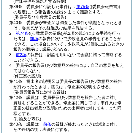
(付託事件を議題とする時期)
第39条
委員会に付託した事件は，
第75条
(
(委員会報告書)
)
の規定による報告書の提出をまって議題とする。
(委員長及び少数意見の報告)
第40条
委員会が審査又は調査した事件が議題となったとき
は，委員長がその経過及び結果を報告する。
2
第74条
(
(少数意見の留保)
)
第2項の規定による手続を行っ
た者は，
前項
の報告に次いで少数意見の報告をすることが
できる。
この場合において，少数意見が2個以上あるときの
報告の順序は，議長が定める。
3
前2項
の報告は，討論を用いないで会議に諮って省略する
ことができる。
4
委員長の報告及び少数意見の報告には，自己の意見を加え
てはならない。
(修正案の説明)
第41条
提出者の説明又は委員長の報告及び少数意見の報告
が終わったときは，議長は，修正案の説明をさせる。
(委員長報告等に対する質疑)
第42条
議員は，委員長及び少数意見を報告した者に対し，
質疑をすることができる。
修正案に関しては，事件又は修
正案の提出者及び説明のための出席者に対しても，また同
様とする。
(討論及び表決)
第43条
議長は，
前条
の質疑が終わったときは討論に付し，
その終結の後，表決に付する。