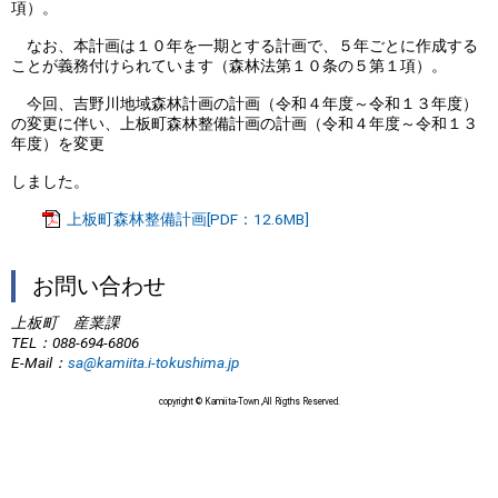
項）。
なお、本計画は１０年を一期とする計画で、５年ごとに作成する
ことが義務付けられています（森林法第１０条の５第１項）。
今回、吉野川地域森林計画の計画（令和４年度～令和１３年度）
の変更に伴い、上板町森林整備計画の計画（令和４年度～令和１３
年度）を変更
しました。
上板町森林整備計画[PDF：12.6MB]
お問い合わせ
上板町 産業課
TEL
：088-694-6806
E-Mail
：
sa@kamiita.i-tokushima.jp
copyright © Kamiita-Town ,All Rigths Reserved.