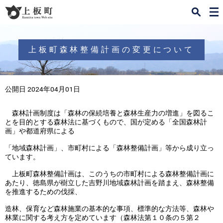
検
メ
索
ニ
ュ
ー
上板町森林整備計画の変更について
公開日 2024年04月01日
森林計画制度は「森林の保続培養と森林生産力の増進」を図るこ
とを目的とする森林法に基づくもので、国が定める「全国森林計
画」や都道府県による
「地域森林計画」、市町村による「森林整備計画」等から成り立っ
ています。
上板町森林整備計画は、このうちの市町村による森林整備計画に
あたり、徳島県が樹立した吉野川地域森林計画を踏まえ、森林整備
を推進するための伐採、
造林、保育など森林施業の基本的な事項、標準的な方法等、森林や
林業に関する考え方を定めています（森林法第１０条の５第２