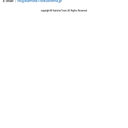
E-Mail
：
no@kamiita.i-tokushima.jp
copyright © Kamiita-Town ,All Rigths Reserved.