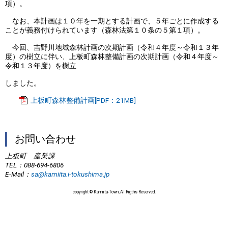
項）。
なお、本計画は１０年を一期とする計画で、５年ごとに作成する
ことが義務付けられています（森林法第１０条の５第１項）。
今回、吉野川地域森林計画の次期計画（令和４年度～令和１３年
度）の樹立に伴い、上板町森林整備計画の次期計画（令和４年度～
令和１３年度）を樹立
しました。
上板町森林整備計画[PDF：21MB]
お問い合わせ
上板町 産業課
TEL
：088-694-6806
E-Mail
：
sa@kamiita.i-tokushima.jp
copyright © Kamiita-Town ,All Rigths Reserved.