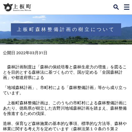
検
メ
索
ニ
ュ
ー
上板町森林整備計画の樹立について
公開日 2022年03月31日
森林計画制度は「森林の保続培養と森林生産力の増進」を図るこ
とを目的とする森林法に基づくもので、国が定める「全国森林計
画」や都道府県による
「地域森林計画」、市町村による「森林整備計画」等から成り立っ
ています。
上板町森林整備計画は、このうちの市町村による森林整備計画に
あたり、徳島県が樹立した吉野川地域森林計画を踏まえ、森林整備
を推進するための伐採、
造林、保育など森林施業の基本的な事項、標準的な方法等、森林や
林業に関する考え方を定めています（森林法第１０条の５第２