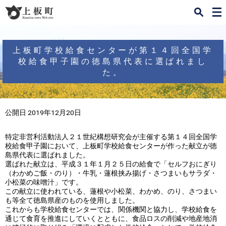
検
メ
索
ニ
ュ
ー
上板町学校給食センターが第１４回全国学
校給食甲子園の徳島県代表に選ばれまし
た。
公開日 2019年12月20日
特定非営利活動法人２１世紀構想研究会が主催する第１４回全国学
校給食甲子園において、上板町学校給食センターが作った献立が徳
島県代表に選ばれました。
選ばれた献立は、平成３１年１月２５日の給食で「セルフおにぎり
（わかめご飯・のり）・牛乳・蓮根挟み揚げ・さつまいもサラダ・
小松菜の味噌汁」です。
この献立に使われている、蓮根や小松菜、わかめ、のり、さつまい
も等全て徳島県産のものを使用しました。
これからも学校給食センターでは、関係機関と協力し、学校給食を
通じて食育を推進にしていくとともに、食品ロスの削減や地産地消