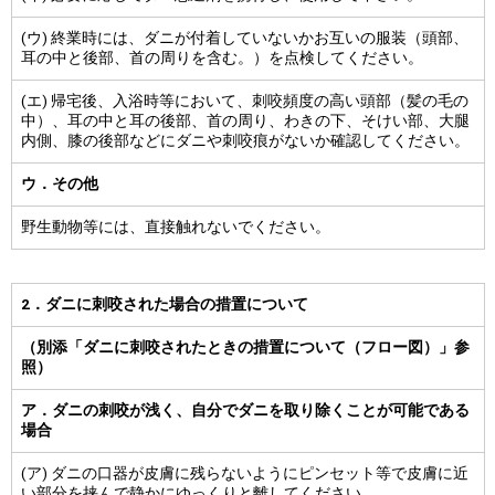
(ウ) 終業時には、ダニが付着していないかお互いの服装（頭部、
耳の中と後部、首の周りを含む。）を点検してください。
(エ) 帰宅後、入浴時等において、刺咬頻度の高い頭部（髪の毛の
中）、耳の中と耳の後部、首の周り、わきの下、そけい部、大腿
内側、膝の後部などにダニや刺咬痕がないか確認してください。
ウ．その他
野生動物等には、直接触れないでください。
2．ダニに刺咬された場合の措置について
（別添「ダニに刺咬されたときの措置について（フロー図）」参
照）
ア．ダニの刺咬が浅く、自分でダニを取り除くことが可能である
場合
(ア) ダニの口器が皮膚に残らないようにピンセット等で皮膚に近
い部分を挟んで静かにゆっくりと離してください。