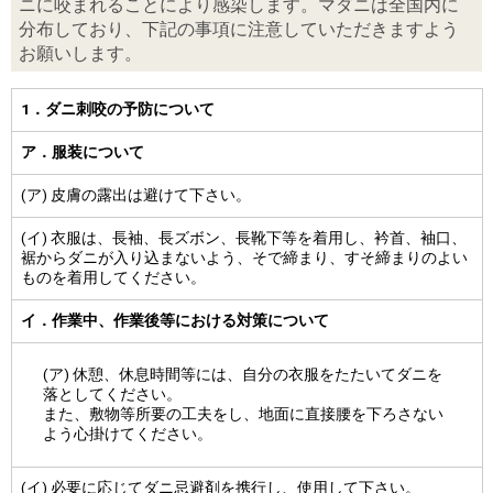
ニに咬まれることにより感染します。マダニは全国内に
分布しており、下記の事項に注意していただきますよう
お願いします。
1．ダニ刺咬の予防について
ア．服装について
(ア) 皮膚の露出は避けて下さい。
(イ) 衣服は、長袖、長ズボン、長靴下等を着用し、衿首、袖口、
裾からダニが入り込まないよう、そで締まり、すそ締まりのよい
ものを着用してください。
イ．作業中、作業後等における対策について
(ア) 休憩、休息時間等には、自分の衣服をたたいてダニを
落としてください。
また、敷物等所要の工夫をし、地面に直接腰を下ろさない
よう心掛けてください。
(イ) 必要に応じてダニ忌避剤を携行し、使用して下さい。