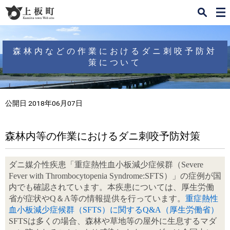
検
メ
索
ニ
ュ
ー
森林内などの作業におけるダニ刺咬予防対
策について
公開日 2018年06月07日
森林内等の作業におけるダニ刺咬予防対策
ダニ媒介性疾患「重症熱性血小板減少症候群（Severe
Fever with Thrombocytopenia Syndrome:SFTS）」の症例が国
内でも確認されています。本疾患については、厚生労働
省が症状やQ＆A等の情報提供を行っています。
重症熱性
血小板減少症候群（SFTS）に関するQ&A（厚生労働省）
SFTSは多くの場合、森林や草地等の屋外に生息するマダ